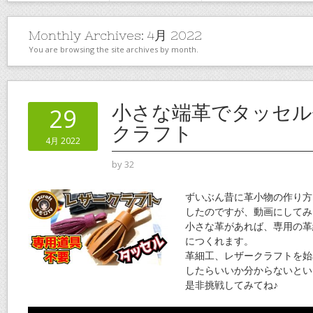
Monthly Archives:
4月 2022
You are browsing the site archives by month.
小さな端革でタッセル
29
クラフト
4月 2022
by
32
ずいぶん昔に革小物の作り方
したのですが、動画にしてみ
小さな革があれば、専用の革
につくれます。
革細工、レザークラフトを始
したらいいか分からないとい
是非挑戦してみてね♪