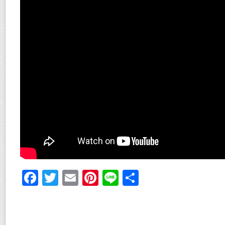
F
T
E
Pi
Li
共
ac
w
m
nt
n
有
e
itt
ai
er
e