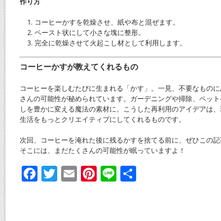
作り方
コーヒーかすを乾燥させ、紙や布と混ぜます。
ペースト状にして小さな塊に整形。
完全に乾燥させて火起こし材として利用します。
コーヒーかすが教えてくれるもの
コーヒーを楽しむたびに生まれる「かす」。一見、不要なものに
さんの可能性が秘められています。ガーデニングや掃除、ペット
しを豊かに変える魔法の素材に。こうした再利用のアイデアは、
生活をもっとクリエイティブにしてくれるものです。
次回、コーヒーを淹れた後に残るかすを捨てる前に、ぜひこの記
そこには、まだたくさんの可能性が眠っていますよ！
F
T
E
Pi
Li
共
ac
w
m
nt
n
有
e
itt
ai
er
e
b
er
l
e