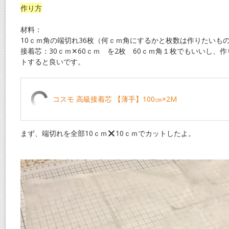
作り方
材料：
10ｃｍ角の端切れ36枚（何ｃｍ角にするかと枚数は作りたいも
接着芯：30ｃｍ✕60ｃｍ を2枚 60ｃｍ角１枚でもいいし、
トすると良いです。
コスモ 高級接着芯 【薄手】100㎝×2M
まず、端切れを全部10ｃｍ
10ｃｍでカットしたよ。