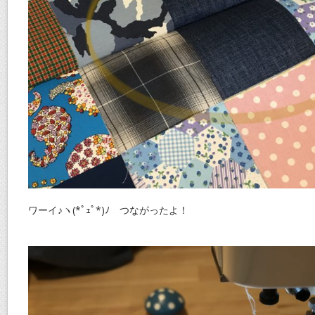
ワーイ♪ヽ(*ﾟｪﾟ*)ﾉ つながったよ！