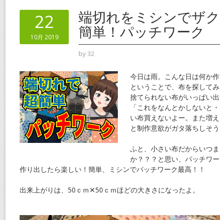
o
st
端切れをミシンでザク
22
o
簡単！パッチワーク
10月 2019
k
by
32
今日は雨。こんな日は何か作
ということで、布を探してみ
捨てられない布がいっぱい出
「これをなんとかしないと・
い布買えないよー。また増え
と制作意欲がガタ落ちしそう
ふと、小さい布だからいつま
か？？？と思い、パッチワー
作り出したら楽しい！簡単、ミシンでパッチワーク最高！！
出来上がりは、50ｃｍ✕50ｃｍほどの大きさになったよ。