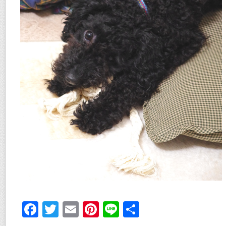
F
T
E
Pi
Li
共
ac
w
m
nt
n
有