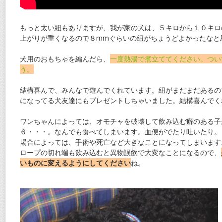
もっと太い紐もありますが、我が家の犬は、５キロから１０キロ
上がりが重くなるので８mmぐらいの紐がちょうどよかったなと
犬用のおもちゃを編んだら、
一度熱湯で煮立ててください。つい
う。
結構喜んで、みんなで遊んでくれています。紐がまだまだあるの
になってる犬友達にもプレゼントしちゃいました。結構喜んでく
ワンちゃんによっては、オモチャを破壊して飲み込む癖のある子
６・・・。なんでも食べてしまいます。血便がでたり吐いたり。
場合によっては、手術や死亡など大きなことになってしまいます
ロープの切れ端も飲み込むと異物誤飲で大変なことになるので、
いものに変えるようにしてください
ね。