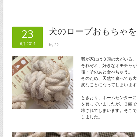
ac
w
m
nt
n
有
e
itt
ai
er
e
b
er
l
e
o
st
犬のロープおもちゃを
23
o
6月 2014
by
32
k
我が家には３頭の犬がいる。
それぞれ、好きなオモチャが
壊・そのあと食べちゃう。
そのため、天然で食べても大
変なことになってしまいます
ときおり、ホームセンターに
を買っていましたが、３頭で
壊されてしまいます。そこで
しました。