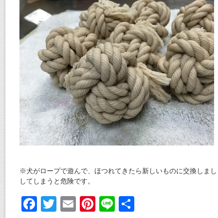
※犬がロープで遊んで、ほつれてきたら新しいものに交換しまし
してしまうと危険です。
F
T
E
Pi
Li
共