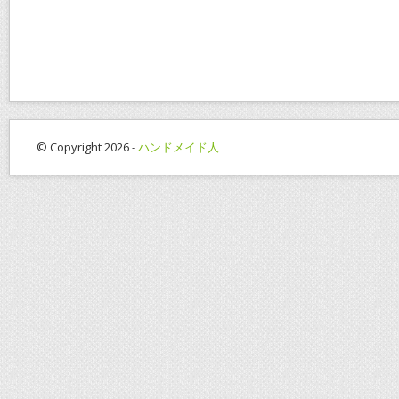
e
itt
ai
er
e
b
er
l
e
o
st
o
k
© Copyright 2026 -
ハンドメイド人