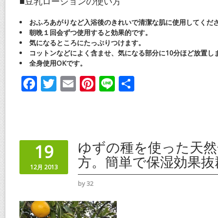
■豆乳ローションの使い方
おふろあがりなど入浴後のきれいで清潔な肌に使用してくだ
朝晩１回会ずつ使用すると効果的です。
気になるところにたっぷりつけます。
コットンなどによく含ませ、気になる部分に10分ほど放置し
全身使用OKです。
F
T
E
Pi
Li
共
ac
w
m
nt
n
有
e
itt
ai
er
e
b
er
l
e
o
st
ゆずの種を使った天然
19
o
方。簡単で保湿効果抜
12月 2013
k
by
32