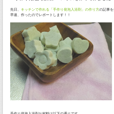
先日、
キッチンで作れる「手作り発泡入浴剤」の作り方
の記事を
早速、作ったのでレポートします！！
手作り発泡入浴剤お材料は以下の通りです。