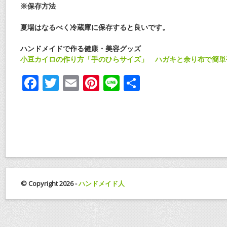
※保存方法
夏場はなるべく冷蔵庫に保存すると良いです。
ハンドメイドで作る健康・美容グッズ
小豆カイロの作り方「手のひらサイズ」 ハガキと余り布で簡単
F
T
E
Pi
Li
共
ac
w
m
nt
n
有
e
itt
ai
er
e
b
er
l
e
o
st
o
k
© Copyright 2026 -
ハンドメイド人