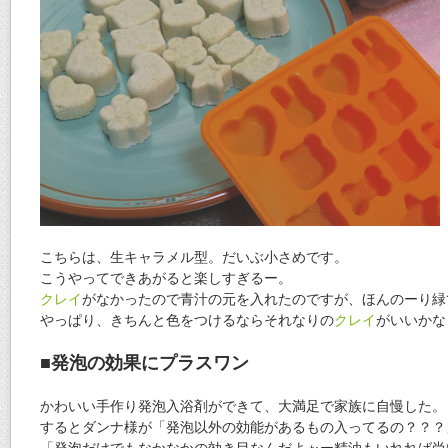
こちらは、生キャラメル型。だいぶ小さめです。
こうやってできあがると楽しすぎるー。
クレイ
がなかったので青汁の元を入れたのですが、ほんのーり緑
やっぱり、きちんと色をつけるならそれなりの
クレイ
がいいかな
■
発泡の効果にプラスワン
かわいい手作り発泡入浴剤ができて、大満足で家族に自慢した。
するとダンナ様が「発泡以外の効能があるもの入ってるの？？？
「発泡だけでもなかなかの効き目なんだよぉー精油もいれれば尚