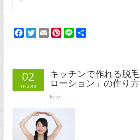
F
T
E
Pi
Li
共
ac
w
m
nt
n
有
e
itt
ai
er
e
b
er
l
e
o
st
キッチンで作れる脱毛
02
o
ローション」の作り方
1月 2014
k
by
32