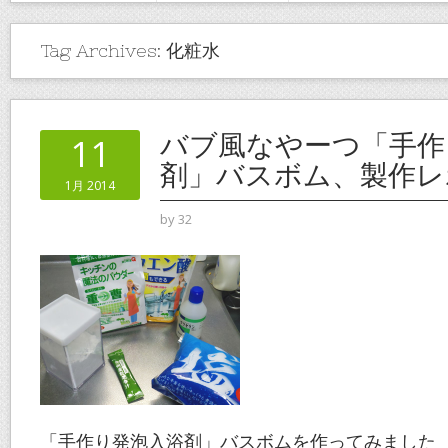
Tag Archives:
化粧水
バブ風なやーつ「手作
11
剤」バスボム、製作レ
1月 2014
by
32
「手作り発泡入浴剤」バスボムを作ってみました