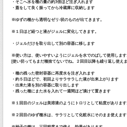
・そこへ
水を種の量の約3倍ほど
注ぎ入れます
・蓋をして
良く振ってから
冷蔵庫に収納します
※ゆずの種から透明なゼリ-状のものが出てきます。
※１日ほど経つと液がジェルに変化してきます。
・ジェルだけを取り出して別の容器に移します
※使い方は、使いやすいようにジェルを水でのばして使用します
[使い切ってもまだ種捨てないでね。２回目以降も繰り返し使えま
・種の残った密封容器に再度水を注ぎ入れます
・約５日ほどで、初回よりサラサラした液が出来上がります
・出来た液を別の容器に取り出します
・残った種にまた水を入れて一週間ほど漬けて置きます
※１回目のジェルは美溶液のようにトロリとして粘度があります
※２回目のゆず種水は、サラリとして化粧水にそのまま使えます
※柚子の種は、三回程度まで使え、効果があります。