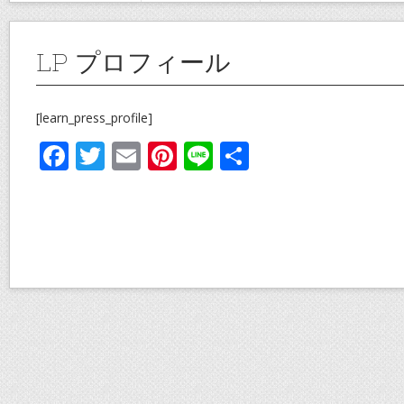
LP プロフィール
[learn_press_profile]
F
T
E
Pi
Li
共
ac
w
m
nt
n
有
e
itt
ai
er
e
b
er
l
e
o
st
o
k