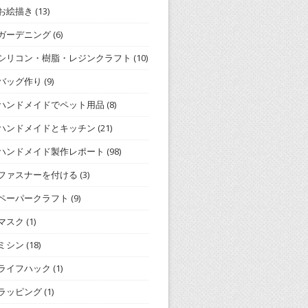
お絵描き
(13)
ガーデニング
(6)
シリコン・樹脂・レジンクラフト
(10)
バッグ作り
(9)
ハンドメイドでペット用品
(8)
ハンドメイドとキッチン
(21)
ハンドメイド製作レポート
(98)
ファスナーを付ける
(3)
ペーパークラフト
(9)
マスク
(1)
ミシン
(18)
ライフハック
(1)
ラッピング
(1)