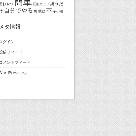
簡単
縫うだ
用おやつ
経血カップ
自分でやる
革
け
裁縫
袋
革小物
メタ情報
ログイン
投稿フィード
コメントフィード
WordPress.org