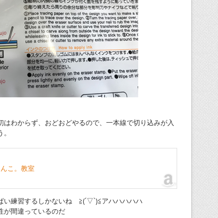
初はわからず、おどおどやるので、一本線で切り込みが入
う。
はんこ。教室
い練習するしかないね ≧(´▽`)≦アハハハハハ
性が間違っているのだ