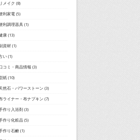
リメイク
(8)
便利家電
(5)
便利調理器具
(1)
健康
(13)
副資材
(1)
占い
(1)
口コミ・商品情報
(3)
型紙
(10)
天然石・パワーストーン
(3)
布ライナー・布ナプキン
(7)
手作り入浴剤
(3)
手作り化粧品
(5)
手作り石鹸
(1)