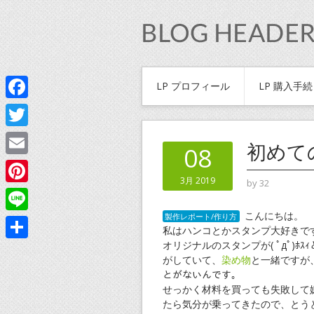
LP プロフィール
LP 購入手
Facebook
Twitter
初めて
08
Email
3月 2019
by
32
Pinterest
こんにちは。
製作レポート/作り方
Line
私はハンコとかスタンプ大好きで
オリジナルのスタンプが( ﾟдﾟ)
共
がしていて、
染め物
と一緒ですが、何
有
とがないんです。
せっかく材料を買っても失敗して
たら気分が乗ってきたので、とうとう