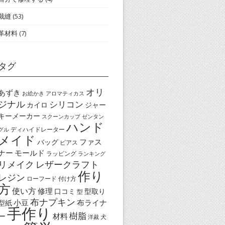
裁縫
(53)
革材料
(7)
タグ
オリ
あずき
お絵かき
アロマティカス
ジナル
シリコン
カイロ
ジャー
キーメーカー
スクーンカップ
ゼンタン
ハンド
ディハイドレーター
グル
メイド
ファス
バッグ
ピアス
ナー
モールド
ラッピング
ランキング
リメイク
レザークラフト
作り
レジン
ローフード
付け方
方
使い方
修理
口コミ
型取り
型
布ナプキン
小豆
布ライナ
型紙
手作り
樹脂
ー
材料
犬
洋裁