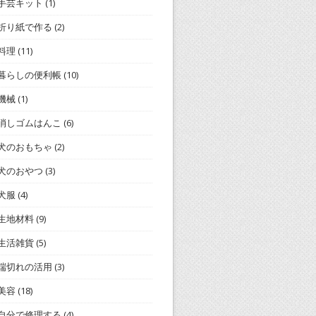
手芸キット
(1)
折り紙で作る
(2)
料理
(11)
暮らしの便利帳
(10)
機械
(1)
消しゴムはんこ
(6)
犬のおもちゃ
(2)
犬のおやつ
(3)
犬服
(4)
生地材料
(9)
生活雑貨
(5)
端切れの活用
(3)
美容
(18)
自分で修理する
(4)