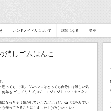
続き
ハンドメイド人について
講師になる
講座
の消しゴムはんこ
す。
ﾎｽｨと思っても、消しゴムハンコはとっても自分には難しい気
年もﾓｼﾞ((´ω`*)(*´ω`))ﾓｼﾞ モジモジしていてやったこ
嫌になっちゃう気がしていたのだけれど、売り場をみてい
作ってみることにしました！(∩´∀`)∩わ～い♪