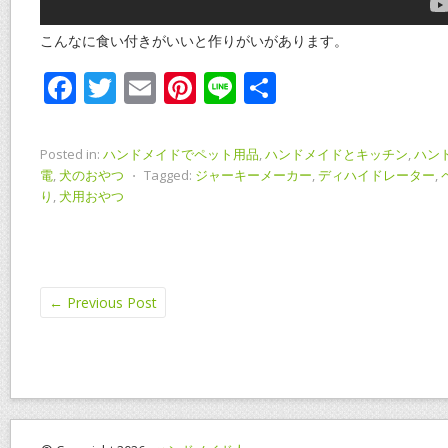
こんなに食い付きがいいと作りがいがあります。
F
T
E
Pi
Li
共
ac
w
m
nt
n
有
e
itt
ai
er
e
Posted in:
ハンドメイドでペット用品
,
ハンドメイドとキッチン
,
ハン
b
er
l
e
電
,
犬のおやつ
⋅
Tagged:
ジャーキーメーカー
,
ディハイドレーター
,
り
,
犬用おやつ
o
st
o
k
←
Previous Post