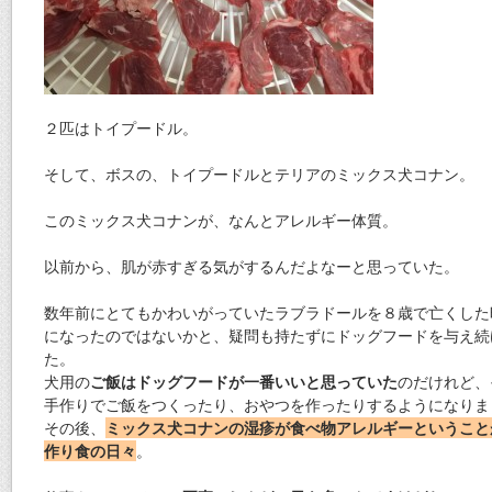
２匹はトイプードル。
そして、ボスの、トイプードルとテリアのミックス犬コナン。
このミックス犬コナンが、なんとアレルギー体質。
以前から、肌が赤すぎる気がするんだよなーと思っていた。
数年前にとてもかわいがっていたラブラドールを８歳で亡くした
になったのではないかと、疑問も持たずにドッグフードを与え続
た。
犬用の
ご飯はドッグフードが一番いいと思っていた
のだけれど、
手作りでご飯をつくったり、おやつを作ったりするようになりま
その後、
ミックス犬コナンの湿疹が食べ物アレルギーということ
作り食の日々
。