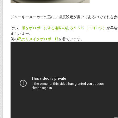
ジャーキーメーカーの蓋に、温度設定が書いてあるのでそれを参
はい、
服をボロボロにする趣味のある５５６（コゴロウ）
が早速
ましたよー。
例の
私のリメイクボロボロ服
を着ています。