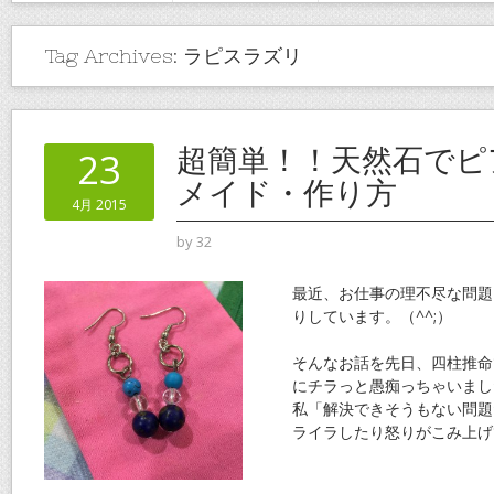
Tag Archives:
ラピスラズリ
超簡単！！天然石でピ
23
メイド・作り方
4月 2015
by
32
最近、お仕事の理不尽な問題
りしています。（^^;）
そんなお話を先日、四柱推命
にチラっと愚痴っちゃいまし
私「解決できそうもない問題
ライラしたり怒りがこみ上げ