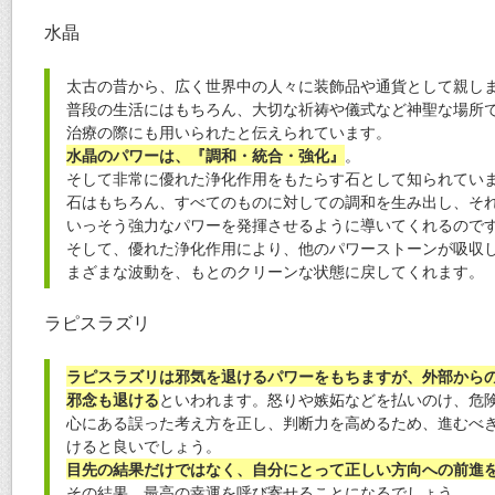
水晶
太古の昔から、広く世界中の人々に装飾品や通貨として親し
普段の生活にはもちろん、大切な祈祷や儀式など神聖な場所
治療の際にも用いられたと伝えられています。
水晶のパワーは、『調和・統合・強化』
。
そして非常に優れた浄化作用をもたらす石として知られてい
石はもちろん、すべてのものに対しての調和を生み出し、そ
いっそう強力なパワーを発揮させるように導いてくれるので
そして、優れた浄化作用により、他のパワーストーンが吸収
まざまな波動を、もとのクリーンな状態に戻してくれます。
ラピスラズリ
ラピスラズリは邪気を退けるパワーをもちますが、外部から
邪念も退ける
といわれます。怒りや嫉妬などを払いのけ、危
心にある誤った考え方を正し、判断力を高めるため、進むべ
けると良いでしょう。
目先の結果だけではなく、自分にとって正しい方向への前進
その結果、最高の幸運を呼び寄せることになるでしょう。