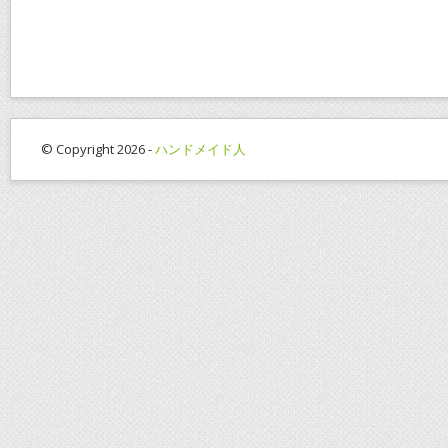
e
itt
ai
er
e
b
er
l
e
o
st
o
k
© Copyright 2026 -
ハンドメイド人