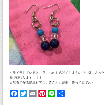
イライラしていると、良いものも逃げてしまうので、気に入った
顔で頑張ります！！！
天然石で作る簡単ピアス。皆さんも是非、作ってみてね♪
F
T
E
Pi
Li
共
ac
w
m
nt
n
有