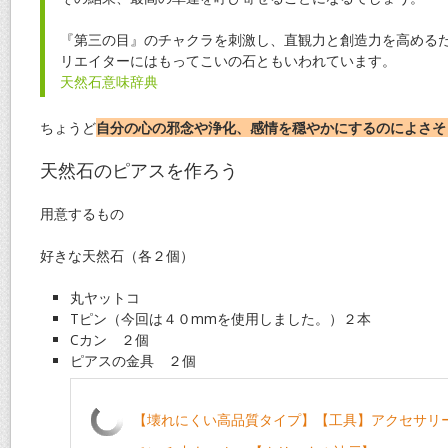
『第三の目』のチャクラを刺激し、直観力と創造力を高める
リエイターにはもってこいの石ともいわれています。
天然石意味辞典
ちょうど
自分の心の邪念や浄化、感情を穏やかにするのによさそ
天然石のピアスを作ろう
用意するもの
好きな天然石（各２個）
丸ヤットコ
Tピン（今回は４０mmを使用しました。）２本
Cカン ２個
ピアスの金具 ２個
【壊れにくい高品質タイプ】【工具】アクセサリー