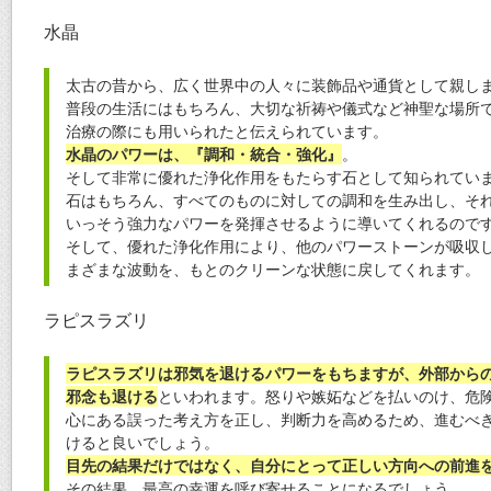
水晶
太古の昔から、広く世界中の人々に装飾品や通貨として親し
普段の生活にはもちろん、大切な祈祷や儀式など神聖な場所
治療の際にも用いられたと伝えられています。
水晶のパワーは、『調和・統合・強化』
。
そして非常に優れた浄化作用をもたらす石として知られてい
石はもちろん、すべてのものに対しての調和を生み出し、そ
いっそう強力なパワーを発揮させるように導いてくれるので
そして、優れた浄化作用により、他のパワーストーンが吸収
まざまな波動を、もとのクリーンな状態に戻してくれます。
ラピスラズリ
ラピスラズリは邪気を退けるパワーをもちますが、外部から
邪念も退ける
といわれます。怒りや嫉妬などを払いのけ、危
心にある誤った考え方を正し、判断力を高めるため、進むべ
けると良いでしょう。
目先の結果だけではなく、自分にとって正しい方向への前進
その結果、最高の幸運を呼び寄せることになるでしょう。