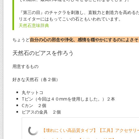
『第三の目』のチャクラを刺激し、直観力と創造力を高める
リエイターにはもってこいの石ともいわれています。
天然石意味辞典
ちょうど
自分の心の邪念や浄化、感情を穏やかにするのによさそ
天然石のピアスを作ろう
用意するもの
好きな天然石（各２個）
丸ヤットコ
Tピン（今回は４０mmを使用しました。）２本
Cカン ２個
ピアスの金具 ２個
【壊れにくい高品質タイプ】【工具】アクセサリー