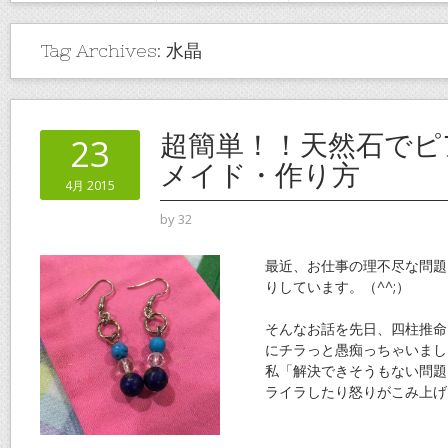
Tag Archives:
水晶
超簡単！！天然石でピ
23
メイド・作り方
4月 2015
by
32
最近、お仕事の理不尽な問題
りしています。（^^;）
そんなお話を先日、四柱推命
にチラっと愚痴っちゃいまし
私「解決できそうもない問題
ライラしたり怒りがこみ上げ