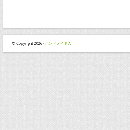
e
itt
ai
er
e
b
er
l
e
o
st
o
k
© Copyright 2026 -
ハンドメイド人