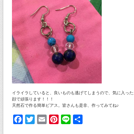
イライラしていると、良いものも逃げてしまうので、気に入った
顔で頑張ります！！！
天然石で作る簡単ピアス。皆さんも是非、作ってみてね♪
F
T
E
Pi
Li
共
ac
w
m
nt
n
有