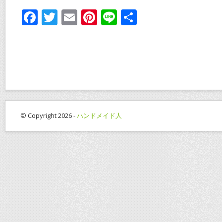
F
T
E
Pi
Li
共
ac
w
m
nt
n
有
e
itt
ai
er
e
b
er
l
e
o
st
o
k
© Copyright 2026 -
ハンドメイド人