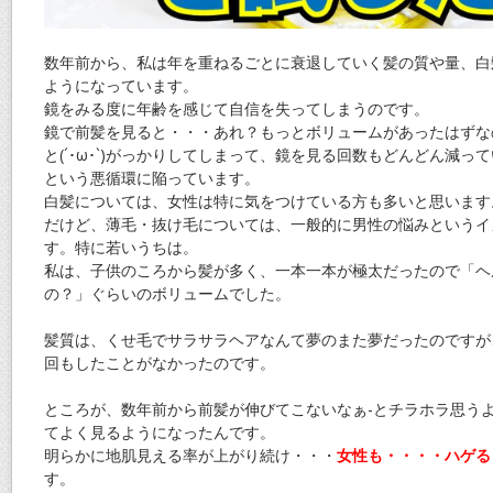
数年前から、私は年を重ねるごとに衰退していく髪の質や量、白
ようになっています。
鏡をみる度に年齢を感じて自信を失ってしまうのです。
鏡で前髪を見ると・・・あれ？もっとボリュームがあったはずな
と(´･ω･`)がっかりしてしまって、鏡を見る回数もどんどん減
という悪循環に陥っています。
白髪については、女性は特に気をつけている方も多いと思います
だけど、薄毛・抜け毛については、一般的に男性の悩みというイ
す。特に若いうちは。
私は、子供のころから髪が多く、一本一本が極太だったので「ヘ
の？」ぐらいのボリュームでした。
髪質は、くせ毛でサラサラヘアなんて夢のまた夢だったのですが
回もしたことがなかったのです。
ところが、数年前から前髪が伸びてこないなぁ-とチラホラ思う
てよく見るようになったんです。
明らかに地肌見える率が上がり続け・・・
女性も・・・・ハゲる
す。