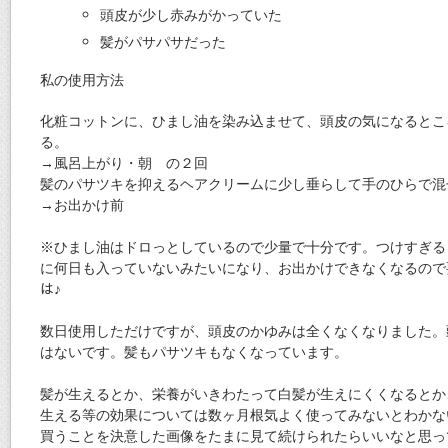
頭皮が少し赤みがかっていた
髪がパサパサだった
私の使用方法
化粧コットンに、ひまし油を染み込ませて、頭皮の気になるとこ
る。
→風呂上がり・朝 の２回
髪のパサツキを抑えるヘアクリームに少し垂らして手のひらで混
→お出かけ前
※ひまし油はドロっとしているので少量で十分です。つけすぎる
に何日も入っていないみたいになり、お出かけできなくなるので要注
は♪
数日使用しただけですが、頭皮のかゆみは全くなくなりました。
はないです。髪もパサツキもなくなっています。
髪が生えるとか、栄養がいきわたって白髪が生えにくくなるとか
生える等の効果については数ヶ月根気よく使ってみないとわかな
買うことを決意した画像をたまに見て続けられたらいいなと思っ