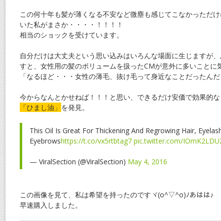
この何十年も髪が薄くなる不安など微塵も感じてこなかっただけ
いた私がまさか・・・・！！！！
相当のショックを受けています。
自分だけは大丈夫という思い込みはいろんな場面に生じますが、
すと、女性用の髪のボリュームを扱ったCMが意外に多いことに
「なるほど・・・女性の薄毛、抜け毛って身近なことだったんだ
今からなんとかせねば！！！と思い、できるだけ安価で効果的な
「ひまし油」
を発見。
This Oil Is Great For Thickening And Regrowing Hair, Eyela
Eyebrows
https://t.co/vx5rtbtag7
pic.twitter.com/IOmK2LDU
— ViralSection (@ViralSection)
May 4, 2016
この画像を見て、私は希望を持ったのですヾ(o^▽^o)ﾉあはは♪
早速購入しました。