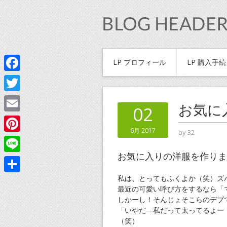
LP プロフィール
LP 購入手
Facebook
Twitter
お気に
02
Email
6月 2017
by
32
Pinterest
お気に入りの洋服を作りま
Line
私は、とってもふくよか（笑）ズ
共
最近の可愛い呼び方をするなら「
有
しかーし！そんじょそこらのデブ
「いやだ―私だって太ってるよー
（笑）