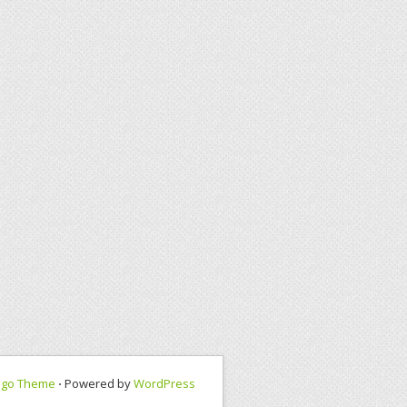
ngo Theme
⋅ Powered by
WordPress