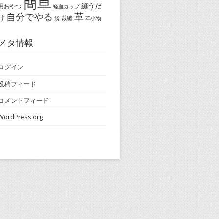
簡単
縫うだ
用おやつ
経血カップ
自分でやる
革
け
裁縫
袋
革小物
メタ情報
ログイン
投稿フィード
コメントフィード
WordPress.org