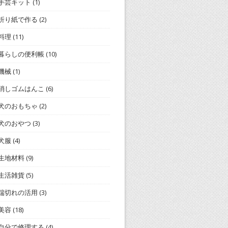
手芸キット
(1)
折り紙で作る
(2)
料理
(11)
暮らしの便利帳
(10)
機械
(1)
消しゴムはんこ
(6)
犬のおもちゃ
(2)
犬のおやつ
(3)
犬服
(4)
生地材料
(9)
生活雑貨
(5)
端切れの活用
(3)
美容
(18)
自分で修理する
(4)