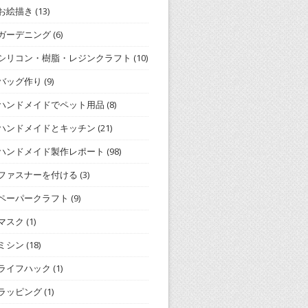
お絵描き
(13)
ガーデニング
(6)
シリコン・樹脂・レジンクラフト
(10)
バッグ作り
(9)
ハンドメイドでペット用品
(8)
ハンドメイドとキッチン
(21)
ハンドメイド製作レポート
(98)
ファスナーを付ける
(3)
ペーパークラフト
(9)
マスク
(1)
ミシン
(18)
ライフハック
(1)
ラッピング
(1)