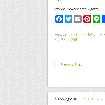
[myphp file=’rksearch_wgaze’]
F
T
E
Pi
L
ac
w
m
nt
n
e
itt
ai
er
e
Posted in:
ハンドメイド製作レポー
b
er
l
e
きいサイズ
,
洋裁
o
st
o
k
←
Previous Post
© Copyright 2026 -
ハンドメイド人