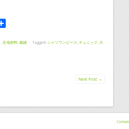
i
共
有
ト
,
生地材料
,
裁縫
⋅
Tagged:
シャツワンピース
,
チュニック
,
大
Next Post
→
Conta