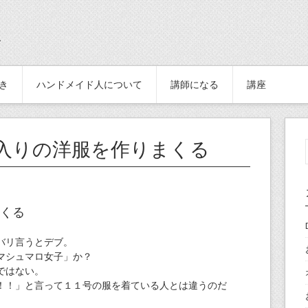
続き
ハンドメイド人について
講師になる
講座
入りの洋服を作りまくる
くる
バリ言うとデブ。
マシュマロ女子」か？
ではない。
！！」と言って１１号の服を着ている人とは違うのだ