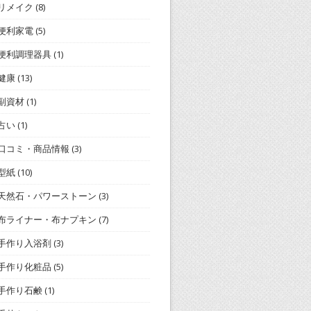
リメイク
(8)
便利家電
(5)
便利調理器具
(1)
健康
(13)
副資材
(1)
占い
(1)
口コミ・商品情報
(3)
型紙
(10)
天然石・パワーストーン
(3)
布ライナー・布ナプキン
(7)
手作り入浴剤
(3)
手作り化粧品
(5)
手作り石鹸
(1)