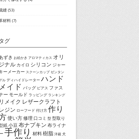
裁縫
(53)
革材料
(7)
タグ
オリ
あずき
お絵かき
アロマティカス
ジナル
シリコン
カイロ
ジャー
キーメーカー
スクーンカップ
ゼンタン
ハンド
ディハイドレーター
グル
メイド
ファス
バッグ
ピアス
ナー
モールド
ラッピング
ランキング
リメイク
レザークラフト
作り
レジン
ローフード
付け方
方
使い方
修理
口コミ
型取り
型
布ナプキン
小豆
布ライナ
型紙
手作り
樹脂
ー
材料
犬
洋裁