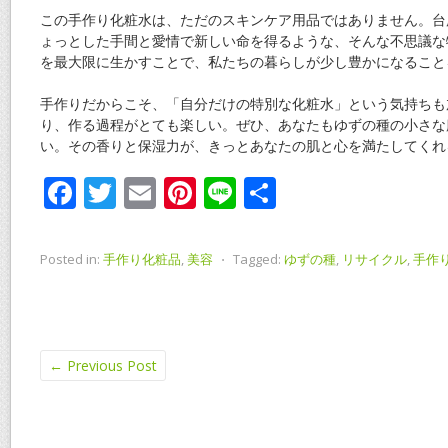
この手作り化粧水は、ただのスキンケア用品ではありません。台
ょっとした手間と愛情で新しい命を得るような、そんな不思議な
を最大限に生かすことで、私たちの暮らしが少し豊かになること
手作りだからこそ、「自分だけの特別な化粧水」という気持ちも
り、作る過程がとても楽しい。ぜひ、あなたもゆずの種の小さな
い。その香りと保湿力が、きっとあなたの肌と心を満たしてくれ
F
T
E
Pi
Li
共
ac
w
m
nt
n
有
e
itt
ai
er
e
Posted in:
手作り化粧品
,
美容
⋅
Tagged:
ゆずの種
,
リサイクル
,
手作
b
er
l
e
o
st
o
←
Previous Post
k