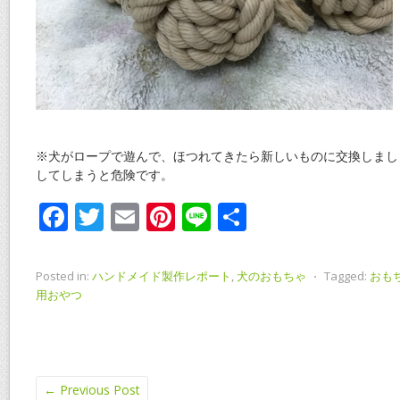
※犬がロープで遊んで、ほつれてきたら新しいものに交換しまし
してしまうと危険です。
F
T
E
Pi
Li
共
ac
w
m
nt
n
有
e
itt
ai
er
e
Posted in:
ハンドメイド製作レポート
,
犬のおもちゃ
⋅
Tagged:
おも
b
er
l
e
用おやつ
o
st
o
k
←
Previous Post