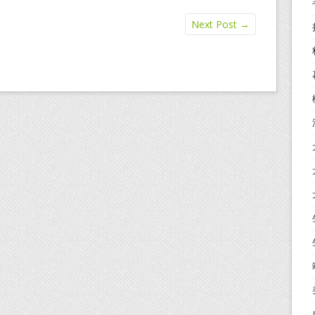
Next Post
→