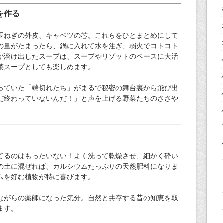
を作る
玉ねぎの外皮、キャベツの芯。これらをひとまとめにして
の量がたまったら、鍋に入れて水を注ぎ、弱火でコトコト
が溶け出したスープは、スープやリゾットのベースに大活
菜スープとしても楽しめます。
っていた「端切れたち」がまるで秘密の舞台裏から飛び出
だ終わっていないんだ！」と声を上げる野菜たちのささや
てるのはもったいない！よく洗って乾燥させ、細かく砕い
の土に混ぜれば、カルシウムたっぷりの天然肥料になりま
ムを好む植物が特に喜びます。
ながらの薬師になった気分。自然と共存する昔の知恵を取
ます。