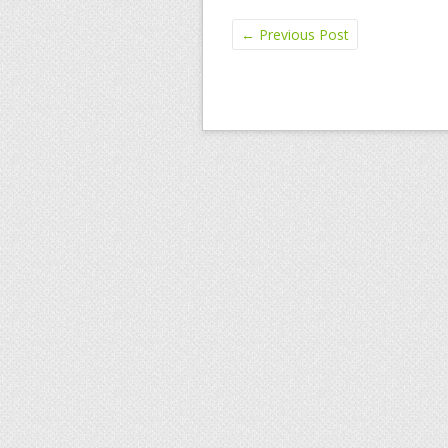
o
←
Previous Post
k