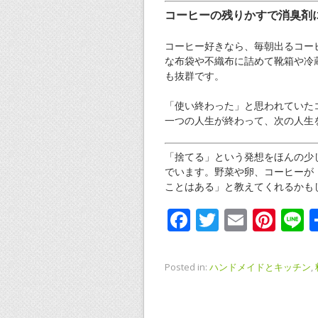
コーヒーの残りかすで消臭剤
コーヒー好きなら、毎朝出るコー
な布袋や不織布に詰めて靴箱や冷
も抜群です。
「使い終わった」と思われていた
一つの人生が終わって、次の人生
「捨てる」という発想をほんの少
でいます。野菜や卵、コーヒーが
ことはある」と教えてくれるかも
F
T
E
Pi
L
ac
w
m
nt
n
e
itt
ai
er
e
Posted in:
ハンドメイドとキッチン
,
b
er
l
e
o
st