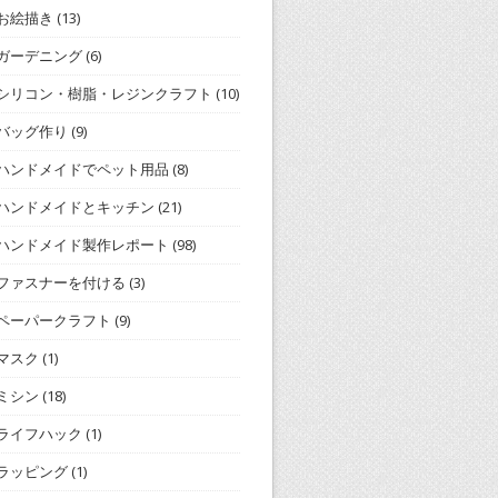
お絵描き
(13)
ガーデニング
(6)
シリコン・樹脂・レジンクラフト
(10)
バッグ作り
(9)
ハンドメイドでペット用品
(8)
ハンドメイドとキッチン
(21)
ハンドメイド製作レポート
(98)
ファスナーを付ける
(3)
ペーパークラフト
(9)
マスク
(1)
ミシン
(18)
ライフハック
(1)
ラッピング
(1)