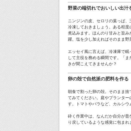
野菜の端切れでおいしい出汁
ニンジンの皮、セロリの葉っぱ、
冷凍しておきましょう。ある程度
煮込みます。ほんのり甘みと旨み
躍。塩を少し加えればそのまま野
エッセイ風に言えば、冷凍庫で眠
して主役を務める瞬間です。「ま
きが聞こえてきませんか？
卵の殻で自然派の肥料を作る
朝食で割った卵の殻。そのまま捨
てみてください。庭やプランター
す。トマトやバラなど、カルシウ
砕く作業中は、なんだか自分が昔
り戻しているような感覚に包まれ