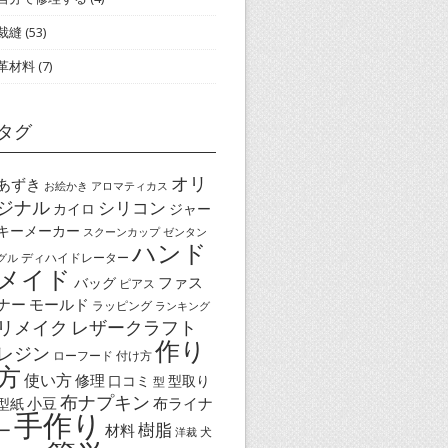
裁縫
(53)
革材料
(7)
タグ
オリ
あずき
お絵かき
アロマティカス
ジナル
シリコン
カイロ
ジャー
キーメーカー
スクーンカップ
ゼンタン
ハンド
ディハイドレーター
グル
メイド
ファス
バッグ
ピアス
ナー
モールド
ラッピング
ランキング
リメイク
レザークラフト
作り
レジン
ローフード
付け方
方
使い方
修理
口コミ
型取り
型
布ナプキン
小豆
布ライナ
型紙
手作り
樹脂
ー
材料
犬
洋裁