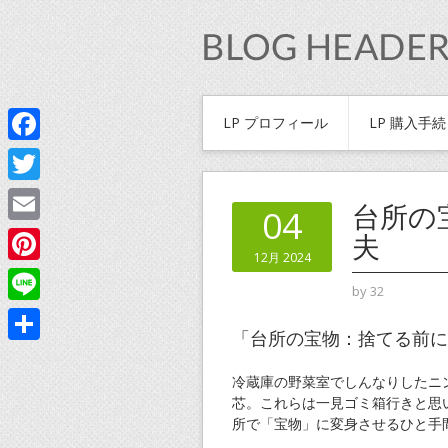
LP プロフィール
LP 購入手
Facebook
Twitter
台所の
04
Email
夫
12月 2024
Pinterest
by
32
Line
「台所の宝物：捨てる前に
共
冷蔵庫の野菜室でしんなりしたニ
有
芯。これらは一見ゴミ箱行きと思
所で「宝物」に変身させるひと手