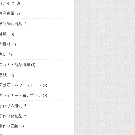
リメイク
(8)
便利家電
(5)
便利調理器具
(1)
健康
(13)
副資材
(1)
占い
(1)
口コミ・商品情報
(3)
型紙
(10)
天然石・パワーストーン
(3)
布ライナー・布ナプキン
(7)
手作り入浴剤
(3)
手作り化粧品
(5)
手作り石鹸
(1)