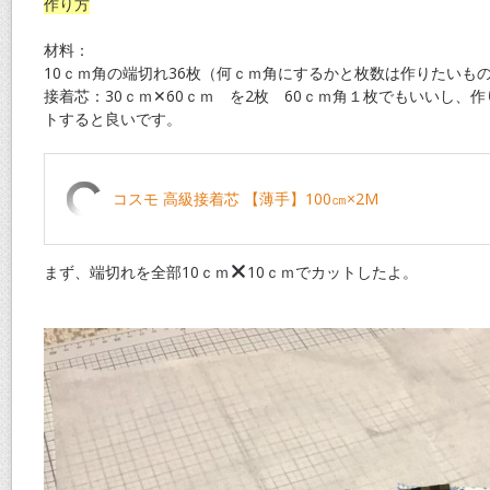
作り方
材料：
10ｃｍ角の端切れ36枚（何ｃｍ角にするかと枚数は作りたいも
接着芯：30ｃｍ✕60ｃｍ を2枚 60ｃｍ角１枚でもいいし、
トすると良いです。
コスモ 高級接着芯 【薄手】100㎝×2M
まず、端切れを全部10ｃｍ
10ｃｍでカットしたよ。