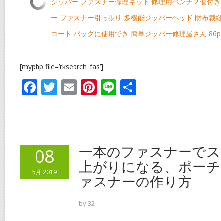
ジッパー ファスナー修理キット 修理用ペンチ２個付き 縫
ー ファスナー引っ張り 多機能ジッパーヘッド 財布裁縫 
コート バッグに使用でき 簡単ジッパー修理屋さん 86p
[myphp file=’rksearch_fas’]
F
T
E
Pi
Li
共
ac
w
m
nt
n
有
e
itt
ai
er
e
b
er
l
e
o
st
一本のファスナーでス
08
o
上がりになる、ポーチ
5月 2019
k
ァスナーの作り方
by
32