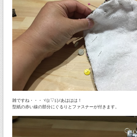
雑ですね・・・ヾ(≧▽≦)ﾉあははは！
型紙の赤い線の部分にぐるりとファスナーが付きます。