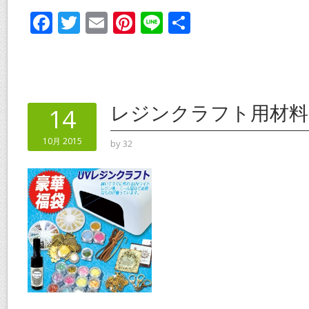
F
T
E
Pi
Li
共
ac
w
m
nt
n
有
e
itt
ai
er
e
b
er
l
e
o
st
レジンクラフト用材料
14
o
10月 2015
by
32
k