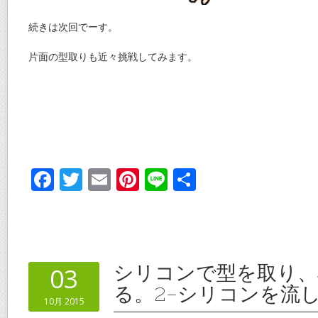
続きは次回でーす。
片面の型取りも近々挑戦してみます。
F
T
E
Pi
Li
共
ac
w
m
nt
n
有
e
itt
ai
er
e
b
er
l
e
o
st
シリコンで型を取り、
03
o
る。2-シリコンを流
10月 2015
k