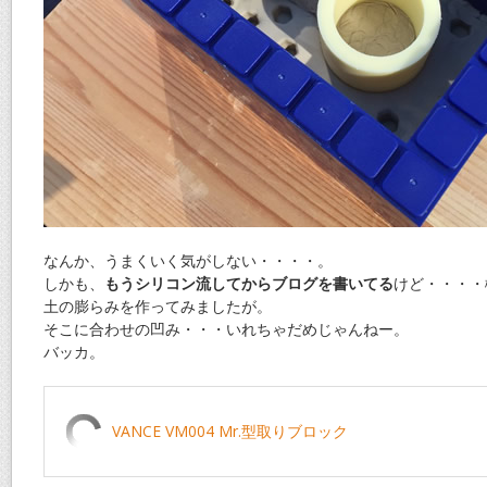
なんか、うまくいく気がしない・・・・。
しかも、
もうシリコン流してからブログを書いてる
けど・・・・
土の膨らみを作ってみましたが。
そこに合わせの凹み・・・いれちゃだめじゃんねー。
バッカ。
VANCE VM004 Mr.型取りブロック