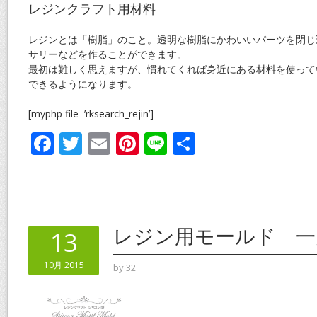
レジンクラフト用材料
レジンとは「樹脂」のこと。透明な樹脂にかわいいパーツを閉じ
サリーなどを作ることができます。
最初は難しく思えますが、慣れてくれば身近にある材料を使って
できるようになります。
[myphp file=’rksearch_rejin’]
F
T
E
Pi
Li
共
ac
w
m
nt
n
有
e
itt
ai
er
e
b
er
l
e
o
st
レジン用モールド 一
13
o
10月 2015
by
32
k