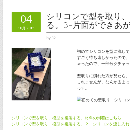
b
er
l
e
o
st
シリコンで型を取り、
04
o
る。3-片面ができあ
10月 2015
k
by
32
初めてシリコンを型に流して
すごく待ち遠しかったので、
ゃったので、一部分クチャっ
型取りに慣れた方が見たら、
しれませんが、なんか固まっ
っす。
シリコンで型を取り、模型を複製する。材料の到着はこちら
シリコンで型を取り、模型を複製する。２ シリコンを流し入れ