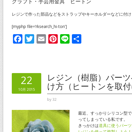
クラフト・手芸用金具 ヒートン
レジンで作った部品などをストラップやキーホルダーなどに付け
[myphp file=’rksearch_hi-ton’]
F
T
E
Pi
Li
共
ac
w
m
nt
n
有
e
itt
ai
er
e
b
er
l
e
o
st
レジン（樹脂）パーツ
22
o
け方（ヒートンを取付
10月 2015
k
by
32
最近、すっかりシリコン型で
ってしまっている私です。
きっかけは
道具に使うパーツ
レジンを使って複製しよう！