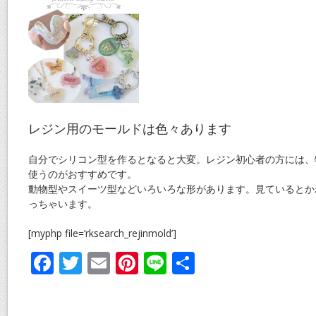
レジン用のモールドは色々あります
自分でシリコン型を作るとなると大変。レジン初心者の方には、
使うのがおすすめです。
動物型やスイーツ型などいろいろな形があります。見ているとか
っちゃいます。
[myphp file=’rksearch_rejinmold’]
F
T
E
Pi
Li
共
ac
w
m
nt
n
有
e
itt
ai
er
e