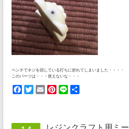
ペンチでネジを回している打ちに折れてしまいました・・・・
このパーツは・・・使えないな・・・
F
T
E
Pi
Li
共
ac
w
m
nt
n
有
e
itt
ai
er
e
b
er
l
e
o
st
レジンクラフト用ミー