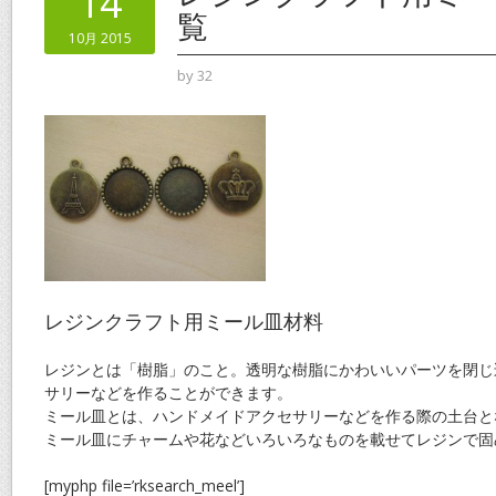
14
o
覧
10月 2015
k
by
32
レジンクラフト用ミール皿材料
レジンとは「樹脂」のこと。透明な樹脂にかわいいパーツを閉じ
サリーなどを作ることができます。
ミール皿とは、ハンドメイドアクセサリーなどを作る際の土台と
ミール皿にチャームや花などいろいろなものを載せてレジンで固
[myphp file=’rksearch_meel’]