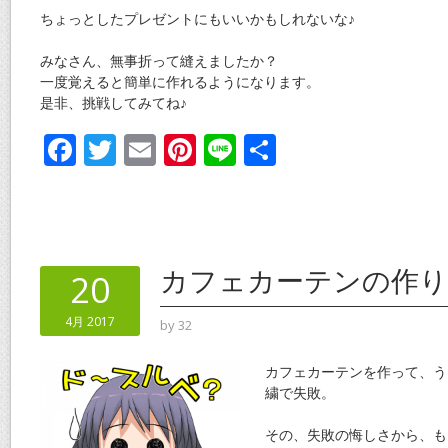
ちょっとしたプレゼントにもいいかもしれないな♪
みなさん、無事折って縫えましたか？
一度覚えると簡単に作れるようになります。
是非、挑戦してみてね♪
F
T
E
Pi
Li
共
ac
w
m
nt
n
有
e
itt
ai
er
e
b
er
l
e
o
st
カフェカーテンの作り
20
o
4月 2017
by
32
k
カフェカーテンを作って、う
繍で失敗。
その、失敗の悔しさから、も