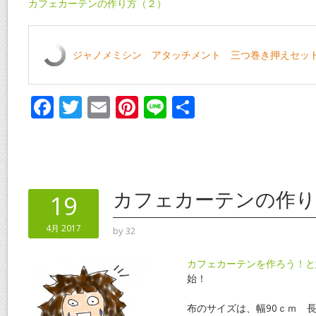
カフェカーテンの作り方（２）
ジャノメミシン アタッチメント 三つ巻き押えセット(4
F
T
E
Pi
Li
共
ac
w
m
nt
n
有
e
itt
ai
er
e
b
er
l
e
o
st
カフェカーテンの作り
19
o
4月 2017
by
32
k
カフェカーテンを作ろう！と
始！
布のサイズは、幅90ｃｍ 