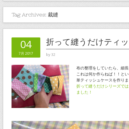
Tag Archives:
裁縫
折って縫うだけティッ
04
7月 2017
by
32
布の整理をしていたら、細長
これは何か作らねば！！とい
単ティッシュケースを作りま
折って縫うだけシリーズでは
ました！