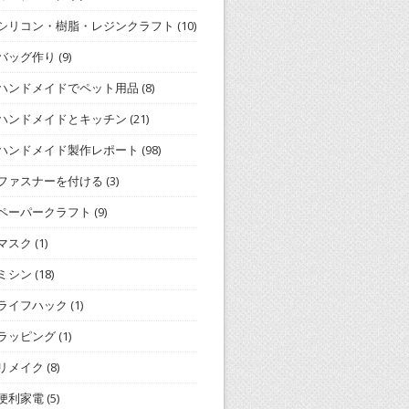
シリコン・樹脂・レジンクラフト
(10)
バッグ作り
(9)
ハンドメイドでペット用品
(8)
ハンドメイドとキッチン
(21)
ハンドメイド製作レポート
(98)
ファスナーを付ける
(3)
ペーパークラフト
(9)
マスク
(1)
ミシン
(18)
ライフハック
(1)
ラッピング
(1)
リメイク
(8)
便利家電
(5)