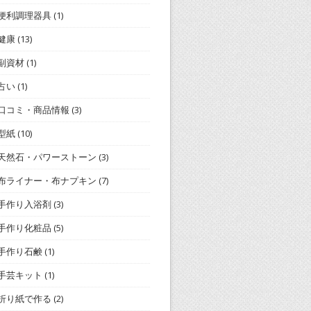
便利調理器具
(1)
健康
(13)
副資材
(1)
占い
(1)
口コミ・商品情報
(3)
型紙
(10)
天然石・パワーストーン
(3)
布ライナー・布ナプキン
(7)
手作り入浴剤
(3)
手作り化粧品
(5)
手作り石鹸
(1)
手芸キット
(1)
折り紙で作る
(2)