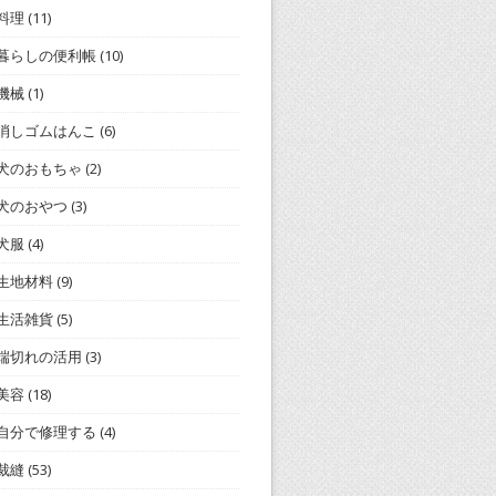
料理
(11)
暮らしの便利帳
(10)
機械
(1)
消しゴムはんこ
(6)
犬のおもちゃ
(2)
犬のおやつ
(3)
犬服
(4)
生地材料
(9)
生活雑貨
(5)
端切れの活用
(3)
美容
(18)
自分で修理する
(4)
裁縫
(53)