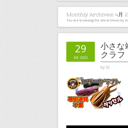
Monthly Archives:
4月 2
You are browsing the site archives by 
小さな
29
クラフ
4月 2022
by
32