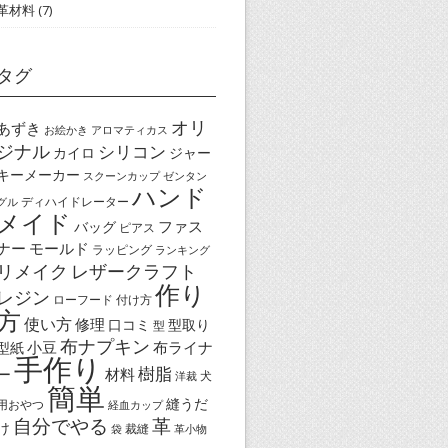
革材料
(7)
タグ
オリ
あずき
お絵かき
アロマティカス
ジナル
シリコン
カイロ
ジャー
キーメーカー
スクーンカップ
ゼンタン
ハンド
ディハイドレーター
グル
メイド
ファス
バッグ
ピアス
ナー
モールド
ラッピング
ランキング
リメイク
レザークラフト
作り
レジン
ローフード
付け方
方
使い方
修理
口コミ
型取り
型
布ナプキン
小豆
布ライナ
型紙
手作り
樹脂
ー
材料
犬
洋裁
簡単
縫うだ
用おやつ
経血カップ
自分でやる
革
け
裁縫
袋
革小物