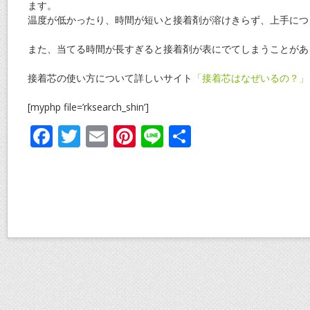
ます。
温度が低かったり、時間が短いと接着剤が溶けきらず、上手につ
また、当てる時間が長すぎると接着剤が表にでてしまうことがあ
接着芯の使い方について詳しいサイト
「接着芯はなぜいるの？」
[myphp file=’rksearch_shin’]
F
T
E
Pi
Li
共
ac
w
m
nt
n
有
e
itt
ai
er
e
b
er
l
e
o
st
o
k