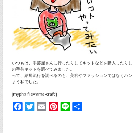
いつもは、手芸屋さんに行ったりしてキットなどを購入したりし
の手芸キットを調べてみました。
って、結局流行を調べるのも、美容やファッションではなくハン
まう私でした。
[myphp file=’ama-craft’]
F
T
E
Pi
Li
共
ac
w
m
nt
n
有
e
itt
ai
er
e