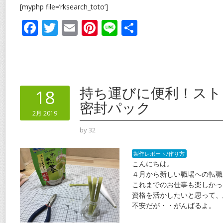
[myphp file=’rksearch_toto’]
F
T
E
Pi
Li
共
ac
w
m
nt
n
有
e
itt
ai
er
e
b
er
l
e
o
st
持ち運びに便利！スト
18
o
密封パック
2月 2019
k
by
32
製作レポート/作り方
こんにちは。
４月から新しい職場への転職
これまでのお仕事も楽しかっ
資格を活かしたいと思って、
不安だが・・がんばるよ。