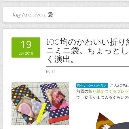
Tag Archives:
袋
100均のかわいい折
19
ニミニ袋。ちょっとし
2月 2019
く演出。
by
32
こんにち
製作レポート/作り方
前回の
折り紙でつくるプレゼ
て、飴玉が１つ入るぐらいの