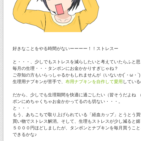
好きなことをやる時間がないーーーー！！ストレスー
と・・・、少しでもストレスを減らしたいと考えていたらふと思
毎月の生理・・・タンポンにお金かかりすぎじゃね？
ご存知の方もいらっしゃるかもしれませんが（いないか(´・ω・`
生理用ナプキンが苦手で、
布用ナプキンを自作して愛用
している
だから、少しでも生理期間を快適に過ごしたい（皆そうだよね (
ポンにめちゃくちゃお金かかってるのも切ない・・・。
と・・・
もう、あちこちで取り上げられている「経血カップ」とうとう買
買い物でストレス解消。そして、生理もストレスが少し減ると嬉
５０００円ほどしましたが、タンポンとナプキンを毎月買うこと
できるかな♪