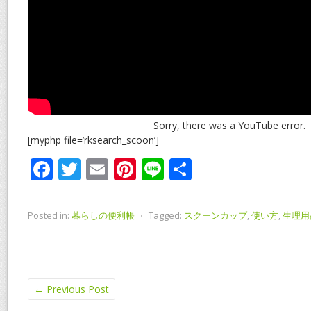
Sorry, there was a YouTube error.
[myphp file=’rksearch_scoon’]
F
T
E
Pi
Li
共
ac
w
m
nt
n
有
e
itt
ai
er
e
Posted in:
暮らしの便利帳
⋅
Tagged:
スクーンカップ
,
使い方
,
生理用
b
er
l
e
o
st
o
←
Previous Post
k