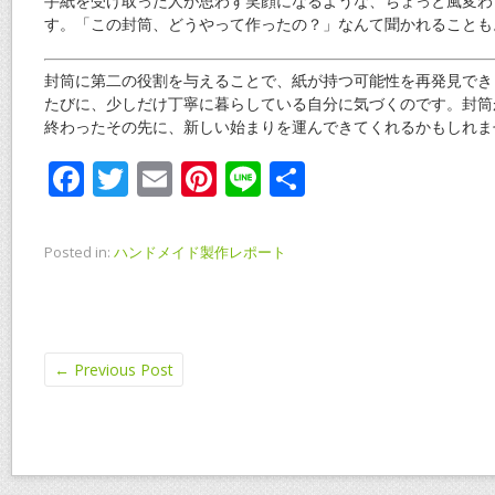
手紙を受け取った人が思わず笑顔になるような、ちょっと風変わ
す。「この封筒、どうやって作ったの？」なんて聞かれることも
封筒に第二の役割を与えることで、紙が持つ可能性を再発見でき
たびに、少しだけ丁寧に暮らしている自分に気づくのです。封筒
終わったその先に、新しい始まりを運んできてくれるかもしれま
F
T
E
Pi
Li
共
ac
w
m
nt
n
有
e
itt
ai
er
e
Posted in:
ハンドメイド製作レポート
b
er
l
e
o
st
o
←
Previous Post
k