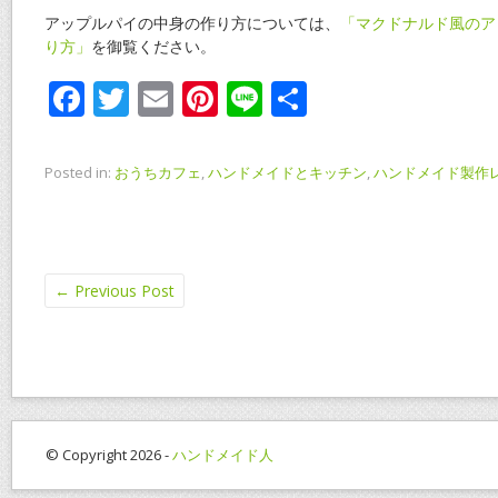
アップルパイの中身の作り方については、
「マクドナルド風のア
り方」
を御覧ください。
F
T
E
Pi
Li
共
ac
w
m
nt
n
有
e
itt
ai
er
e
Posted in:
おうちカフェ
,
ハンドメイドとキッチン
,
ハンドメイド製作
b
er
l
e
o
st
o
←
Previous Post
k
© Copyright 2026 -
ハンドメイド人