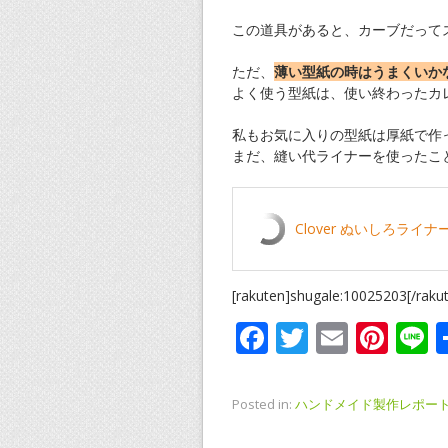
この道具があると、カーブだって
ただ、
薄い型紙の時はうまくいか
よく使う型紙は、使い終わったカ
私もお気に入りの型紙は厚紙で作
まだ、縫い代ライナーを使ったこ
Clover ぬいしろライナー 
[rakuten]shugale:10025203[/raku
F
T
E
Pi
L
ac
w
m
nt
n
e
itt
ai
er
e
Posted in:
ハンドメイド製作レポー
b
er
l
e