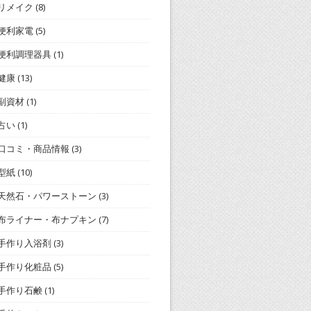
リメイク
(8)
便利家電
(5)
便利調理器具
(1)
健康
(13)
副資材
(1)
占い
(1)
口コミ・商品情報
(3)
型紙
(10)
天然石・パワーストーン
(3)
布ライナー・布ナプキン
(7)
手作り入浴剤
(3)
手作り化粧品
(5)
手作り石鹸
(1)