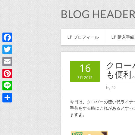
LP プロフィール
LP 購入手
Facebook
Twitter
クロー
16
Email
も便利
3月 2015
Pinterest
by
32
Line
今日は、クロバーの縫い代ライナ
共
手芸をする時にこれがあるとすっ
ますよ。
有