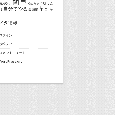
簡単
縫うだ
用おやつ
経血カップ
自分でやる
革
け
裁縫
袋
革小物
メタ情報
ログイン
投稿フィード
コメントフィード
WordPress.org