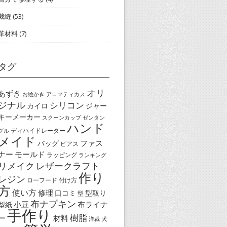
裁縫
(53)
革材料
(7)
タグ
オリ
あずき
お絵かき
アロマティカス
ジナル
シリコン
カイロ
ジャー
キーメーカー
スクーンカップ
ゼンタン
ハンド
ディハイドレーター
グル
メイド
ファス
バッグ
ピアス
ナー
モールド
ラッピング
ランキング
リメイク
レザークラフト
作り
レジン
ローフード
付け方
方
使い方
修理
口コミ
型取り
型
布ナプキン
小豆
布ライナ
型紙
手作り
樹脂
ー
材料
犬
洋裁