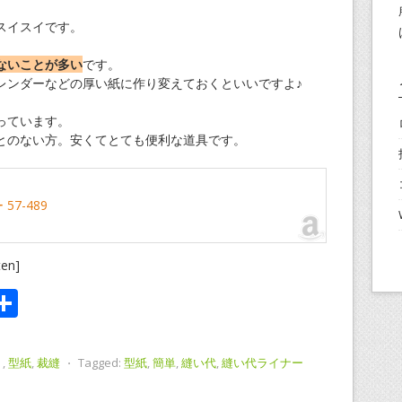
スイスイです。
ないことが多い
です。
レンダーなどの厚い紙に作り変えておくといいですよ♪
っています。
とのない方。安くてとても便利な道具です。
57-489
ten]
i
共
有
ト
,
型紙
,
裁縫
⋅
Tagged:
型紙
,
簡単
,
縫い代
,
縫い代ライナー