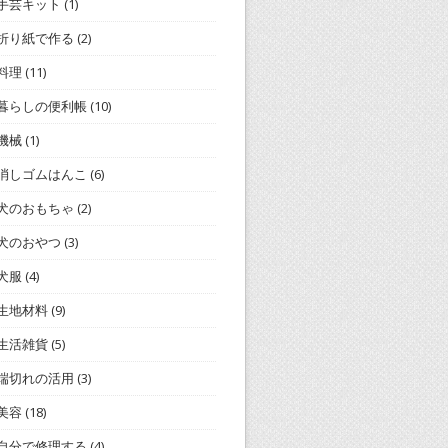
手芸キット
(1)
折り紙で作る
(2)
料理
(11)
暮らしの便利帳
(10)
機械
(1)
消しゴムはんこ
(6)
犬のおもちゃ
(2)
犬のおやつ
(3)
犬服
(4)
生地材料
(9)
生活雑貨
(5)
端切れの活用
(3)
美容
(18)
自分で修理する
(4)