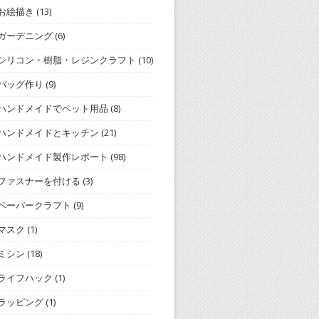
お絵描き
(13)
ガーデニング
(6)
シリコン・樹脂・レジンクラフト
(10)
バッグ作り
(9)
ハンドメイドでペット用品
(8)
ハンドメイドとキッチン
(21)
ハンドメイド製作レポート
(98)
ファスナーを付ける
(3)
ペーパークラフト
(9)
マスク
(1)
ミシン
(18)
ライフハック
(1)
ラッピング
(1)