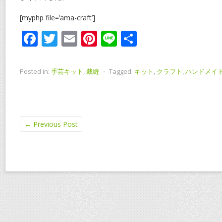
[myphp file=’ama-craft’]
F
T
E
Pi
Li
共
ac
w
m
nt
n
有
e
itt
ai
er
e
Posted in:
手芸キット
,
裁縫
⋅
Tagged:
キット
,
クラフト
,
ハンドメイ
b
er
l
e
o
st
o
←
Previous Post
k