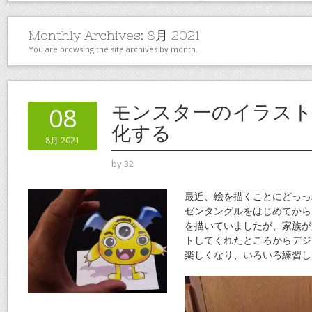
Monthly Archives:
8月 2021
You are browsing the site archives by month.
モンスターのイラスト
08
化する
8月 2021
by
32
最近、絵を描くことにどっっ
ゼンタングルをはじめてから
を描いていましたが、家族が
トしてくれたところからデジ
楽しくなり、いろいろ練習し