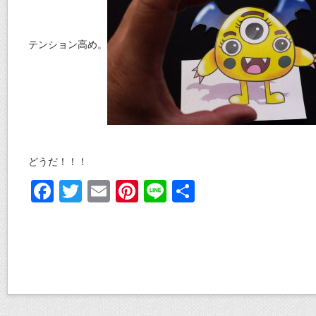
テンション高め。
どうだ！！！
F
T
E
Pi
Li
共
ac
w
m
nt
n
有
e
itt
ai
er
e
b
er
l
e
o
st
o