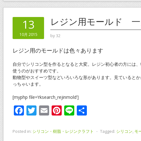
レジン用モールド 一
13
10月 2015
by
32
レジン用のモールドは色々あります
自分でシリコン型を作るとなると大変。レジン初心者の方には、
使うのがおすすめです。
動物型やスイーツ型などいろいろな形があります。見ているとか
っちゃいます。
[myphp file=’rksearch_rejinmold’]
F
T
E
Pi
Li
共
ac
w
m
nt
n
有
e
itt
ai
er
e
Posted in:
シリコン・樹脂・レジンクラフト
⋅
Tagged:
シリコン
,
モ
b
er
l
e