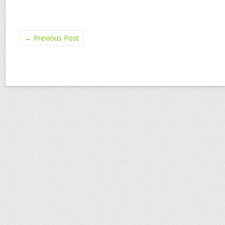
o
st
o
←
Previous Post
k