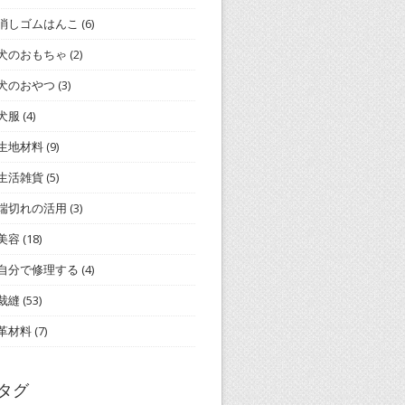
消しゴムはんこ
(6)
犬のおもちゃ
(2)
犬のおやつ
(3)
犬服
(4)
生地材料
(9)
生活雑貨
(5)
端切れの活用
(3)
美容
(18)
自分で修理する
(4)
裁縫
(53)
革材料
(7)
タグ