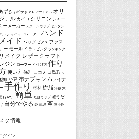
オリ
あずき
お絵かき
アロマティカス
ジナル
シリコン
カイロ
ジャー
キーメーカー
スクーンカップ
ゼンタン
ハンド
ディハイドレーター
グル
メイド
ファス
バッグ
ピアス
ナー
モールド
ラッピング
ランキング
リメイク
レザークラフト
作り
レジン
ローフード
付け方
方
使い方
修理
口コミ
型取り
型
布ナプキン
小豆
布ライナ
型紙
手作り
樹脂
ー
材料
犬
洋裁
簡単
縫うだ
用おやつ
経血カップ
自分でやる
革
け
裁縫
袋
革小物
メタ情報
ログイン