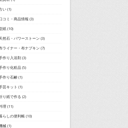
占い
(1)
口コミ・商品情報
(3)
型紙
(10)
天然石・パワーストーン
(3)
布ライナー・布ナプキン
(7)
手作り入浴剤
(3)
手作り化粧品
(5)
手作り石鹸
(1)
手芸キット
(1)
折り紙で作る
(2)
料理
(11)
暮らしの便利帳
(10)
機械
(1)