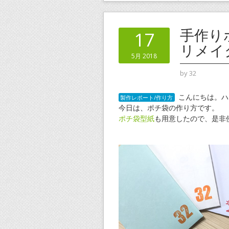
手作り
17
リメイ
5月 2018
by
32
こんにちは。ハ
製作レポート/作り方
今日は、ポチ袋の作り方です。
ポチ袋型紙
も用意したので、是非