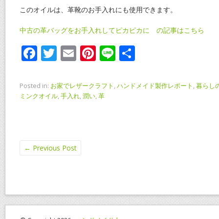
このオイルは、革靴のお手入れにも使用できます。
中古の革バッグをお手入れしてピカピカに の記事はこちら
F
T
E
Pi
Li
共
ac
w
m
nt
n
有
e
itt
ai
er
e
Posted in:
お家でレザークラフト
,
ハンドメイド製作レポート
,
暮らし
b
er
l
e
ミンクオイル
,
手入れ
,
潤い
,
革
o
st
o
k
←
Previous Post