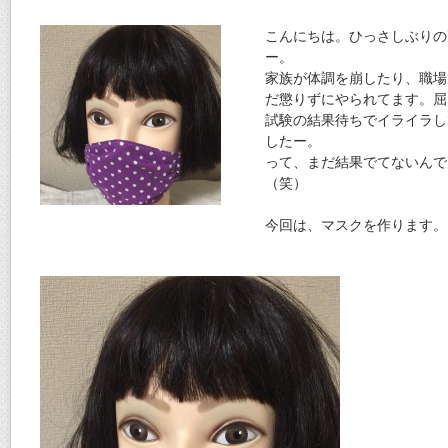
こんにちは。ひっさしぶりの
ー。
家族が体調を崩したり、職場
だ懲りずにやられてます。屈
試験の結果待ちでイライラし
したー。
って、まだ結果でてないんで
（笑）
今回は、マスクを作ります。