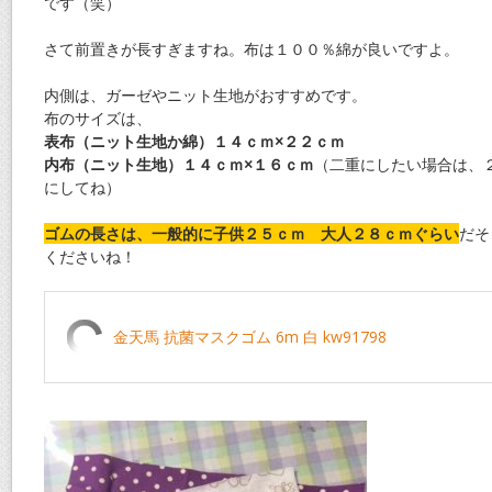
です（笑）
さて前置きが長すぎますね。布は１００％綿が良いですよ。
内側は、ガーゼやニット生地がおすすめです。
布のサイズは、
表布（ニット生地か綿）１４ｃｍ×２２ｃｍ
内布（ニット生地）１４ｃｍ×１６ｃｍ
（二重にしたい場合は、
にしてね）
ゴムの長さは、一般的に子供２５ｃｍ 大人２８ｃｍぐらい
だそ
くださいね！
金天馬 抗菌マスクゴム 6m 白 kw91798