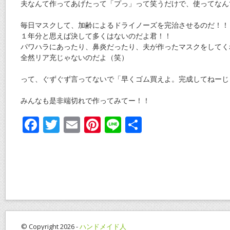
夫なんて作ってあげたって「プっ」って笑うだけで、使ってなん
毎日マスクして、加齢によるドライノーズを完治させるのだ！！
１年分と思えば決して多くはないのだよ君！！
パワハラにあったり、鼻炎だったり、夫が作ったマスクをしてく
全然リア充じゃないのだよ（笑）
って、ぐずぐず言ってないで「早くゴム買えよ。完成してねーじ
みんなも是非端切れで作ってみてー！！
F
T
E
Pi
Li
共
ac
w
m
nt
n
有
e
itt
ai
er
e
b
er
l
e
o
st
o
k
© Copyright 2026 -
ハンドメイド人