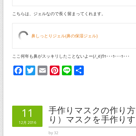
こちらは、ジェルなので長く留まってくれます。
鼻しっとりジェル(鼻の保湿ジェル)
ここ何年も鼻がスッキリしたことないよー(ﾉ_ё)ｳｩ･･･ｩ･･･ｩ･･･
F
T
E
Pi
Li
共
ac
w
m
nt
n
有
e
itt
ai
er
e
b
er
l
e
o
st
手作りマスクの作り方
11
o
り）マスクを手作りす
12月 2016
k
by
32