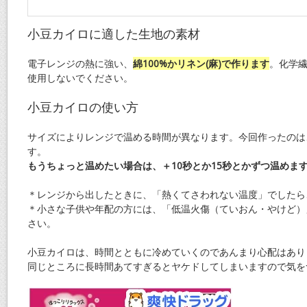
小豆カイロに適した生地の素材
電子レンジの熱に強い、
綿100%かリネン(麻)で作ります
。化学
使用しないでください。
小豆カイロの使い方
サイズによりレンジで温める時間が異なります。今回作ったのは
す。
もうちょっと温めたい場合は、＋10秒とか15秒とかずつ温めま
＊レンジから出したときに、「熱くてさわれない温度」でしたら
＊小さな子供や年配の方には、「低温火傷（ていおん・やけど）
さい。
小豆カイロは、時間とともに冷めていくのであんまり心配はあり
同じところに長時間あてすぎるとヤケドしてしまいますので気を