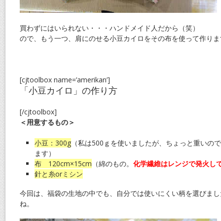
買わずにはいられない・・・ハンドメイド人だから（笑）
ので、もう一つ、肩にのせる小豆カイロをその布を使って作りま
[cjtoolbox name=’amerikan’]
「小豆カイロ」の作り方
[/cjtoolbox]
＜用意するもの＞
小豆：300g
（私は500ｇを使いましたが、ちょっと重いので
ます）
布 120cm×15cm
（綿のもの。
化学繊維はレンジで発火し
針と糸orミシン
今回は、福袋の生地の中でも、自分では使いにくい柄を選びまし
ね。