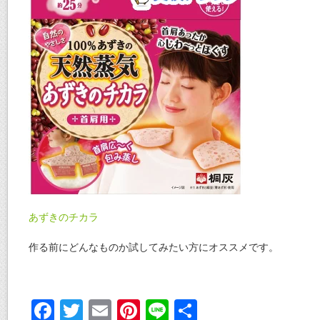
あずきのチカラ
作る前にどんなものか試してみたい方にオススメです。
F
T
E
Pi
Li
共