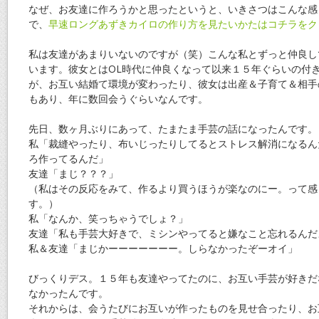
なぜ、お友達に作ろうかと思ったというと、いきさつはこんな感
で、
早速ロングあずきカイロの作り方を見たいかたはコチラをク
私は友達があまりいないのですが（笑）こんな私とずっと仲良し
います。彼女とはOL時代に仲良くなって以来１５年ぐらいの付
が、お互い結婚て環境が変わったり、彼女は出産＆子育て＆相手
もあり、年に数回会うぐらいなんです。
先日、数ヶ月ぶりにあって、たまたま手芸の話になったんです。
私「裁縫やったり、布いじったりしてるとストレス解消になるん
ろ作ってるんだ」
友達「まじ？？？」
（私はその反応をみて、作るより買うほうが楽なのにー。って感
す。）
私「なんか、笑っちゃうでしょ？」
友達「私も手芸大好きで、ミシンやってると嫌なこと忘れるんだ
私＆友達「まじかーーーーーーー。しらなかったぞーオイ」
びっくりデス。１５年も友達やってたのに、お互い手芸が好きだ
なかったんです。
それからは、会うたびにお互いが作ったものを見せ合ったり、お