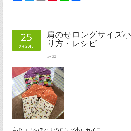
ac
w
m
nt
n
有
e
itt
ai
er
e
b
er
l
e
o
st
肩のせロングサイズ小
25
o
り方・レシピ
3月 2015
k
by
32
肩のコリをほぐすのロング小豆カイロ