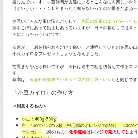
楽しんでいます。手芸仲間が友達にいるとこんなにも楽しいかと
（というか・・・１５年まったく知らないってのが驚きだよねー
お互いいろんな事に悩んだりして、
先日の記事のように占っても
痴をこぼしあって励ましあっていますが、日々の暮らしではスト
チにこっちゃうわけです。
友達が、「肩を触られるだけで痛い」と連呼していたのを思い出
小豆カイロをプレゼントしようと考えました。
前置きがやたら長いですが、今日は途中で柄を切替えて作るロン
す。
基本は、
遠赤外線効果の小豆カイロの作り方・レシピ
と同じです
「小豆カイロ」の作り方
＜用意するもの＞
小豆：400g-500g
）
布 45cm×15cm 2枚（中心部のオレンジの部分） 20cm×
ーシカ）
（綿のもの。
化学繊維はレンジで発火してしまう