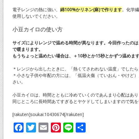
電子レンジの熱に強い、
綿100%かリネン(麻)で作ります
。化学
使用しないでください。
小豆カイロの使い方
サイズによりレンジで温める時間が異なります。今回作ったのは
で暖まります。
もうちょっと温めたい場合は、＋10秒とか15秒とかずつ温めま
＊レンジから出したときに、「熱くてさわれない温度」でしたら
＊小さな子供や年配の方には、「低温火傷（ていおん・やけど）
さい。
小豆カイロは、時間とともに冷めていくのであんまり心配はあり
同じところに長時間あてすぎるとヤケドしてしまいますので気を
[rakuten]soukai:10430674[/rakuten]
F
T
E
Pi
Li
共
ac
w
m
nt
n
有