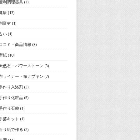
便利調理器具
(1)
健康
(13)
副資材
(1)
占い
(1)
口コミ・商品情報
(3)
型紙
(10)
天然石・パワーストーン
(3)
布ライナー・布ナプキン
(7)
手作り入浴剤
(3)
手作り化粧品
(5)
手作り石鹸
(1)
手芸キット
(1)
折り紙で作る
(2)