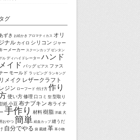
タグ
オリ
あずき
お絵かき
アロマティカス
ジナル
シリコン
カイロ
ジャー
キーメーカー
スクーンカップ
ゼンタン
ハンド
ディハイドレーター
グル
メイド
ファス
バッグ
ピアス
ナー
モールド
ラッピング
ランキング
リメイク
レザークラフト
作り
レジン
ローフード
付け方
方
使い方
修理
口コミ
型取り
型
布ナプキン
小豆
布ライナ
型紙
手作り
樹脂
ー
材料
犬
洋裁
簡単
縫うだ
用おやつ
経血カップ
自分でやる
革
け
裁縫
袋
革小物