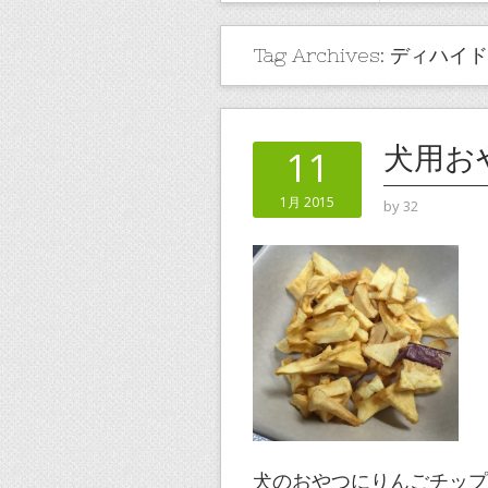
Tag Archives:
ディハイド
犬用お
11
1月 2015
by
32
犬のおやつにりんごチップ