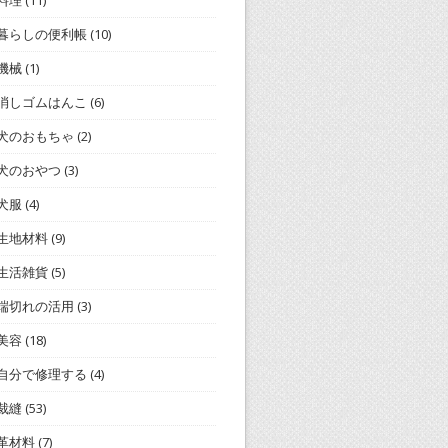
料理
(11)
暮らしの便利帳
(10)
機械
(1)
消しゴムはんこ
(6)
犬のおもちゃ
(2)
犬のおやつ
(3)
犬服
(4)
生地材料
(9)
生活雑貨
(5)
端切れの活用
(3)
美容
(18)
自分で修理する
(4)
裁縫
(53)
革材料
(7)