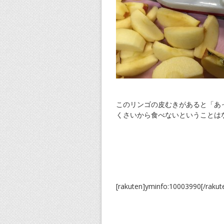
このリンゴの皮むきがあると「あ
くさいから食べないということは
[rakuten]yminfo:10003990[/raku