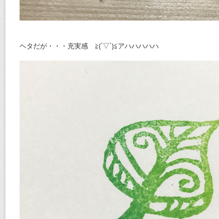
ヘタだが・・・充実感 ≧(´▽`)≦アハハハハハ