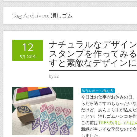
Tag Archives:
消しゴム
ナチュラルなデザイ
12
スタンプを作ってみる
5月 2019
すと素敵なデザインに
by
32
製作レポート/作り方
今日はお仕事がお休みの日。
らだら過ごすのももったいな
だけど、あんまり手が込んだ
ことで、消しゴムハンコを作
この前は
TREEの消しゴムは
新緑がキレイな季節なので今
しました。