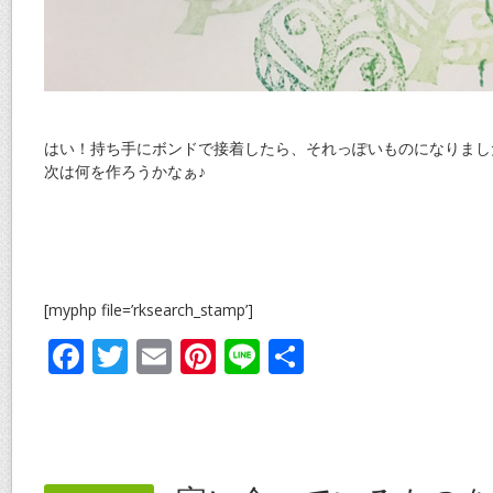
はい！持ち手にボンドで接着したら、それっぽいものになりまし
次は何を作ろうかなぁ♪
[myphp file=’rksearch_stamp’]
F
T
E
Pi
Li
共
ac
w
m
nt
n
有
e
itt
ai
er
e
b
er
l
e