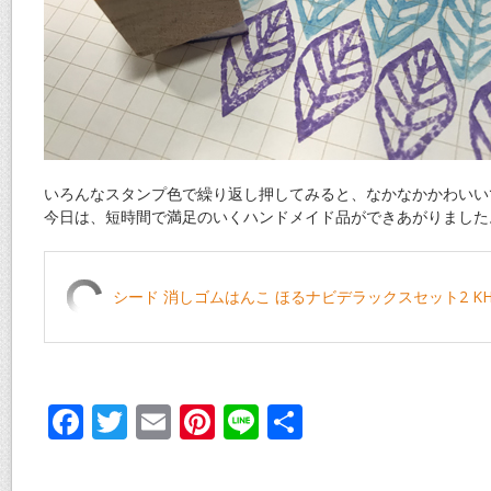
いろんなスタンプ色で繰り返し押してみると、なかなかかわいい
今日は、短時間で満足のいくハンドメイド品ができあがりました
シード 消しゴムはんこ ほるナビデラックスセット2 KH-
F
T
E
Pi
Li
共
ac
w
m
nt
n
有