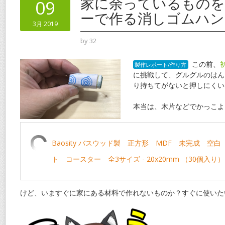
o
st
家に余っているものを
09
o
ーで作る消しゴムハン
3月 2019
k
by
32
この前、
製作レポート/作り方
に挑戦して、グルグルのはん
り持ちてがないと押しにくい
本当は、木片などでかっこよ
Baosity バスウッド製 正方形 MDF 未完成 空白
ト コースター 全3サイズ - 20x20mm （30個入り）
けど、いますぐに家にある材料で作れないものか？すぐに使いた