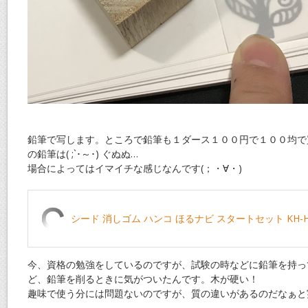
鉛筆で写します。ところで鉛筆も１ダース１００円で１００均で
の鉛筆は( ;`･～･) ぐぬぬ…
場合によってはイマイチな感じなんです(；・∀・)
シード 消しゴム ハンコ ほるナビ スタートセット KH-H
今、資格の勉強をしているのですが、試験の時などに鉛筆を持っ
ど、鉛筆を削るときに気がついたんです。木が硬い！
趣味で使う分には問題ないのですが、質の違いがあるのだなぁと