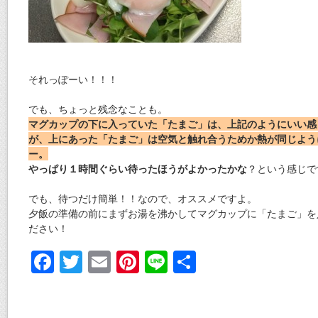
それっぽーい！！！
でも、ちょっと残念なことも。
マグカップの下に入っていた「たまご」は、上記のようにいい感
が、上にあった「たまご」は空気と触れ合うためか熱が同じよう
ー。
やっぱり１時間ぐらい待ったほうがよかったかな
？という感じで
でも、待つだけ簡単！！なので、オススメですよ。
夕飯の準備の前にまずお湯を沸かしてマグカップに「たまご」を
ださい！
F
T
E
Pi
Li
共
ac
w
m
nt
n
有
e
itt
ai
er
e