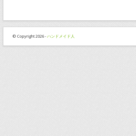
b
er
l
e
o
st
o
k
© Copyright 2026 -
ハンドメイド人