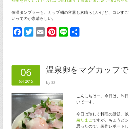
熱湯を注ぐだけで1度に5つ作れます！温泉たまご器 たま5ちゃん
保温タンブラーも、カップ麺の容器も素晴らしいけど、コレすご
いってのが素晴らしい。
F
T
E
Pi
Li
共
ac
w
m
nt
n
有
e
itt
ai
er
e
b
er
l
e
o
st
温泉卵をマグカップで
06
o
6月 2015
by
32
k
こんにちはー。今日は、昨日
いでーす。
今日は珍しく料理の話題。以
泉たまご
ですが、ちょうどシ
思ったので、製作レポートし