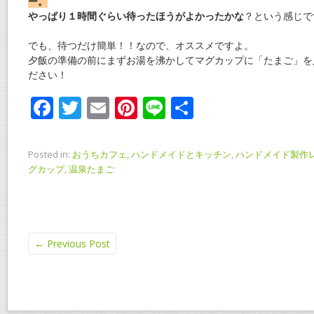
ー。
やっぱり１時間ぐらい待ったほうがよかったかな
？という感じで
でも、待つだけ簡単！！なので、オススメですよ。
夕飯の準備の前にまずお湯を沸かしてマグカップに「たまご」を
ださい！
F
T
E
Pi
Li
共
ac
w
m
nt
n
有
e
itt
ai
er
e
Posted in:
おうちカフェ
,
ハンドメイドとキッチン
,
ハンドメイド製作
b
er
l
e
グカップ
,
温泉たまご
o
st
o
k
←
Previous Post