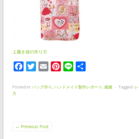
上履き袋の作り方
F
T
E
Pi
Li
共
ac
w
m
nt
n
有
e
itt
ai
er
e
Posted in:
バッグ作り
,
ハンドメイド製作レポート
,
裁縫
⋅
Tagged:
レ
b
er
l
e
方
o
st
o
k
←
Previous Post