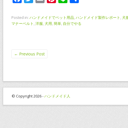
ac
w
m
nt
n
有
e
itt
ai
er
e
Posted in:
ハンドメイドでペット用品
,
ハンドメイド製作レポート
,
犬
b
er
l
e
マナーベルト
,
洋服
,
犬用
,
簡単
,
自分でやる
o
st
o
k
←
Previous Post
© Copyright 2026 -
ハンドメイド人