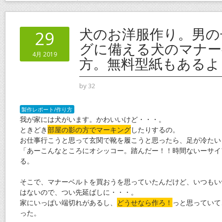
犬のお洋服作り。男の
29
グに備える犬のマナー
4月 2019
方。無料型紙もあるよ
by
32
製作レポート/作り方
我が家には犬がいます。かわいいけど・・・。
ときどき
部屋の影の方でマーキング
したりするの。
お仕事行こうと思って玄関で靴を履こうと思ったら、足が冷たい
「あーこんなところにオシッコー。踏んだー！！時間ないーサイ
る。
そこで、マナーベルトを買おうを思っていたんだけど、いつもい
はないので、つい先延ばしに・・・。
家にいっぱい端切れがあるし、
どうせなら作ろ！
っと思っていて
った。