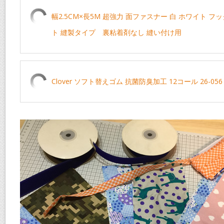
幅2.5CM×長5M 超強力 面ファスナー 白 ホワイト 
ト 縫製タイプ 裏粘着剤なし 縫い付け用
Clover ソフト替えゴム 抗菌防臭加工 12コール 26-056