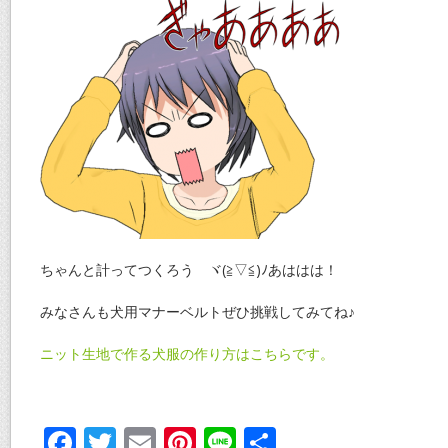
ちゃんと計ってつくろう ヾ(≧▽≦)ﾉあははは！
みなさんも犬用マナーベルトぜひ挑戦してみてね♪
ニット生地で作る犬服の作り方はこちらです。
F
T
E
Pi
Li
共