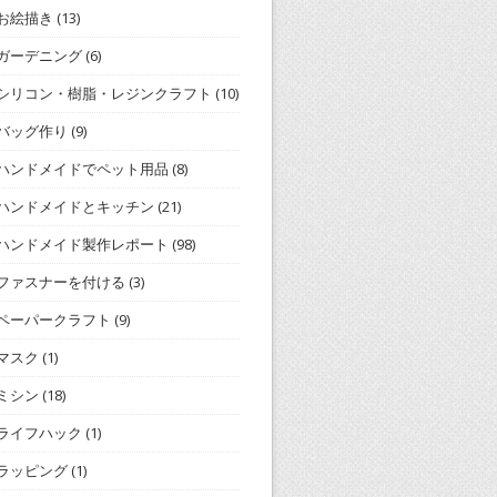
お絵描き
(13)
ガーデニング
(6)
シリコン・樹脂・レジンクラフト
(10)
バッグ作り
(9)
ハンドメイドでペット用品
(8)
ハンドメイドとキッチン
(21)
ハンドメイド製作レポート
(98)
ファスナーを付ける
(3)
ペーパークラフト
(9)
マスク
(1)
ミシン
(18)
ライフハック
(1)
ラッピング
(1)