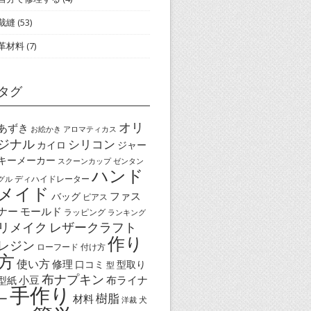
裁縫
(53)
革材料
(7)
タグ
オリ
あずき
お絵かき
アロマティカス
ジナル
シリコン
カイロ
ジャー
キーメーカー
スクーンカップ
ゼンタン
ハンド
ディハイドレーター
グル
メイド
ファス
バッグ
ピアス
ナー
モールド
ラッピング
ランキング
リメイク
レザークラフト
作り
レジン
ローフード
付け方
方
使い方
修理
口コミ
型取り
型
布ナプキン
小豆
布ライナ
型紙
手作り
樹脂
ー
材料
犬
洋裁