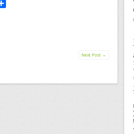
i
共
有
Next Post
→