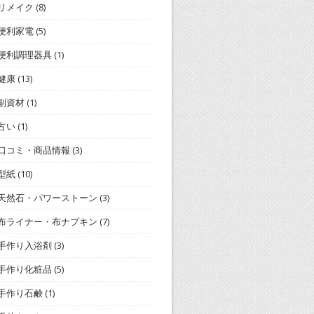
リメイク
(8)
便利家電
(5)
便利調理器具
(1)
健康
(13)
副資材
(1)
占い
(1)
口コミ・商品情報
(3)
型紙
(10)
天然石・パワーストーン
(3)
布ライナー・布ナプキン
(7)
手作り入浴剤
(3)
手作り化粧品
(5)
手作り石鹸
(1)