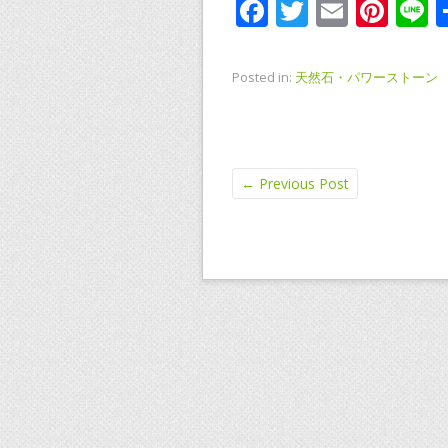
F
T
E
Pi
L
ac
w
m
nt
n
e
itt
ai
er
e
Posted in:
天然石・パワーストーン
b
er
l
e
o
st
o
←
Previous Post
k