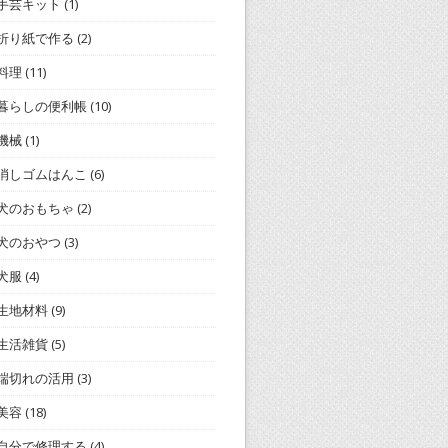
手芸キット
(1)
折り紙で作る
(2)
料理
(11)
暮らしの便利帳
(10)
機械
(1)
消しゴムはんこ
(6)
犬のおもちゃ
(2)
犬のおやつ
(3)
犬服
(4)
生地材料
(9)
生活雑貨
(5)
端切れの活用
(3)
美容
(18)
自分で修理する
(4)