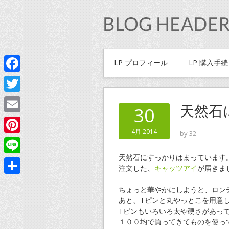
LP プロフィール
LP 購入手
Facebook
Twitter
天然石
30
Email
4月 2014
by
32
Pinterest
天然石にすっかりはまっています
Line
注文した、
キャッツアイ
が届きま
共
ちょっと華やかにしようと、ロン
有
あと、Tピンと丸やっとこを用意
Tピンもいろいろ太や硬さがあっ
１００均で買ってきてものを使っ