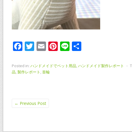
F
T
E
Pi
Li
共
ac
w
m
nt
n
有
e
itt
ai
er
e
Posted in:
ハンドメイドでペット用品
,
ハンドメイド製作レポート
⋅
T
b
er
l
e
品
,
製作レポート
,
首輪
o
st
o
k
←
Previous Post