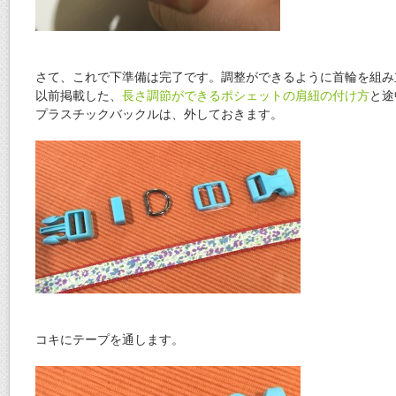
さて、これで下準備は完了です。調整ができるように首輪を組み
以前掲載した、
長さ調節ができるポシェットの肩紐の付け方
と途
プラスチックバックルは、外しておきます。
コキにテープを通します。