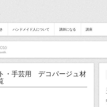
続き
ハンドメイド人について
講師になる
講座
016
month.
ト・手芸用 デコパージュ材
覧