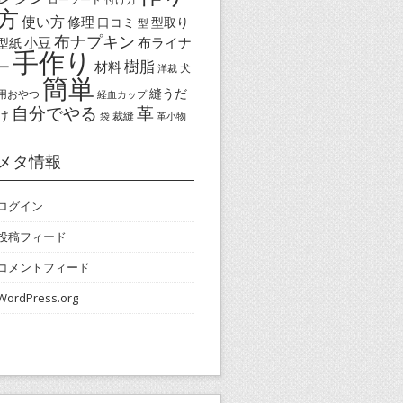
方
使い方
修理
口コミ
型取り
型
布ナプキン
小豆
布ライナ
型紙
手作り
樹脂
ー
材料
犬
洋裁
簡単
縫うだ
用おやつ
経血カップ
自分でやる
革
け
裁縫
袋
革小物
メタ情報
ログイン
投稿フィード
コメントフィード
WordPress.org