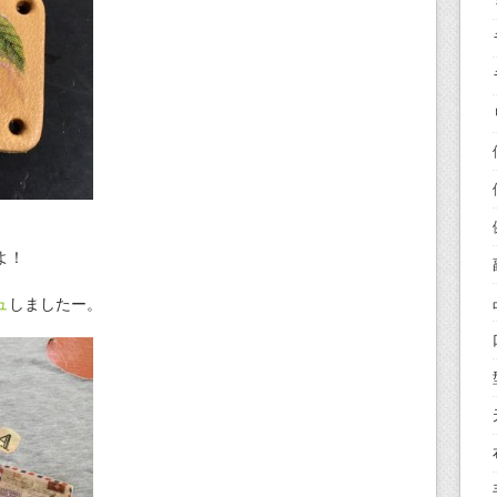
よ！
ュ
しましたー。