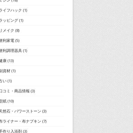
ミシン
(18)
ライフハック
(1)
ラッピング
(1)
リメイク
(8)
便利家電
(5)
便利調理器具
(1)
健康
(13)
副資材
(1)
占い
(1)
口コミ・商品情報
(3)
型紙
(10)
天然石・パワーストーン
(3)
布ライナー・布ナプキン
(7)
手作り入浴剤
(3)