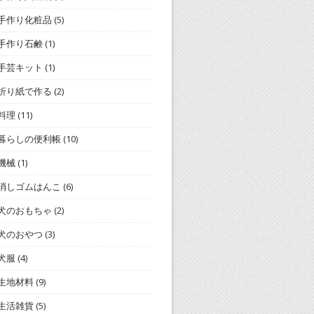
手作り化粧品
(5)
手作り石鹸
(1)
手芸キット
(1)
折り紙で作る
(2)
料理
(11)
暮らしの便利帳
(10)
機械
(1)
消しゴムはんこ
(6)
犬のおもちゃ
(2)
犬のおやつ
(3)
犬服
(4)
生地材料
(9)
生活雑貨
(5)