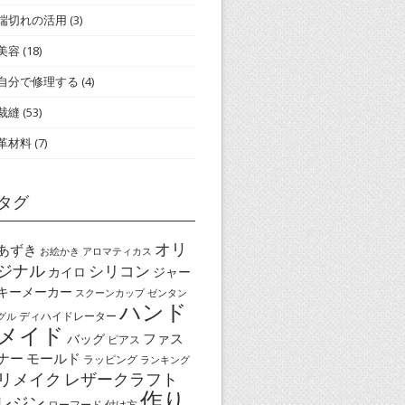
端切れの活用
(3)
美容
(18)
自分で修理する
(4)
裁縫
(53)
革材料
(7)
タグ
オリ
あずき
お絵かき
アロマティカス
ジナル
シリコン
カイロ
ジャー
キーメーカー
スクーンカップ
ゼンタン
ハンド
ディハイドレーター
グル
メイド
ファス
バッグ
ピアス
ナー
モールド
ラッピング
ランキング
リメイク
レザークラフト
作り
レジン
ローフード
付け方