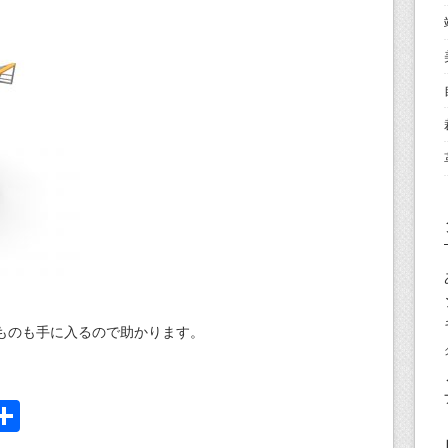
ものも手に入るので助かります。
i
共
有