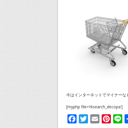
今はインターネットでマイナーな
[myphp file=’rksearch_decopa’]
F
T
E
Pi
L
ac
w
m
nt
n