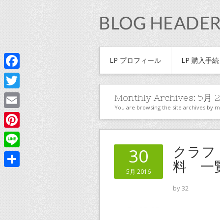
LP プロフィール
LP 購入手
Facebook
Twitter
Monthly Archives:
5月 2
You are browsing the site archives by 
Email
Pinterest
クラフ
30
Line
料 一
5月 2016
共
by
32
有