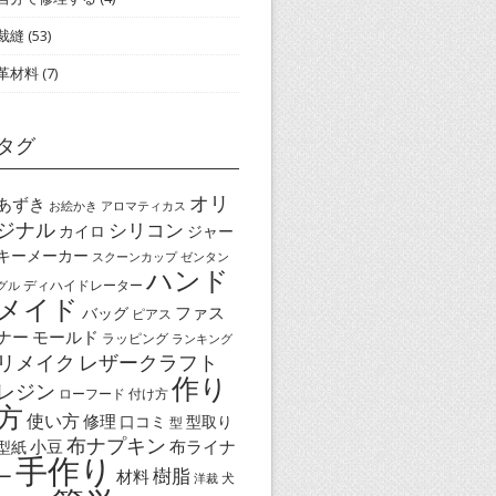
裁縫
(53)
革材料
(7)
タグ
オリ
あずき
お絵かき
アロマティカス
ジナル
シリコン
カイロ
ジャー
キーメーカー
スクーンカップ
ゼンタン
ハンド
ディハイドレーター
グル
メイド
ファス
バッグ
ピアス
ナー
モールド
ラッピング
ランキング
リメイク
レザークラフト
作り
レジン
ローフード
付け方
方
使い方
修理
口コミ
型取り
型
布ナプキン
小豆
布ライナ
型紙
手作り
樹脂
ー
材料
犬
洋裁