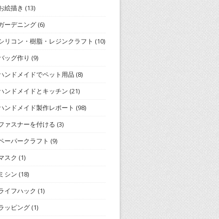
お絵描き
(13)
ガーデニング
(6)
シリコン・樹脂・レジンクラフト
(10)
バッグ作り
(9)
ハンドメイドでペット用品
(8)
ハンドメイドとキッチン
(21)
ハンドメイド製作レポート
(98)
ファスナーを付ける
(3)
ペーパークラフト
(9)
マスク
(1)
ミシン
(18)
ライフハック
(1)
ラッピング
(1)