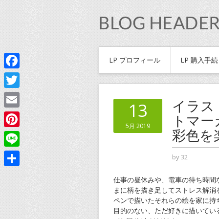
LP プロフィール
LP 購入手
Facebook
Twitter
イラス
13
Email
トマー
5月 2019
彩色を
Pinterest
Line
by
32
共
仕事の昼休みや、電車の待ち時間
有
まに柄を描き足してストレス解消
ペンで描いたそれらの絵を家に持
目的のない、ただ好きに描いてい