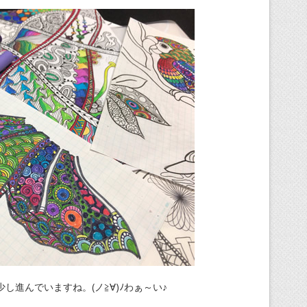
し進んでいますね。(ノ≧∀)ﾉわぁ～い♪