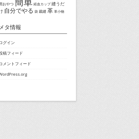
簡単
縫うだ
用おやつ
経血カップ
自分でやる
革
け
裁縫
袋
革小物
メタ情報
ログイン
投稿フィード
コメントフィード
WordPress.org