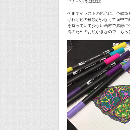
ヾ(≧▽≦)ﾉあははは！
今までイラストの彩色に、色鉛筆
けれど色の種類が少なくて途中で
を持っていて少ない画材で素敵に
消のためのお絵かきなので、もっ