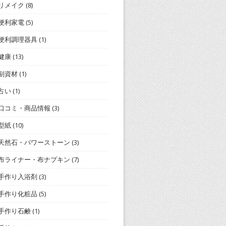
リメイク
(8)
便利家電
(5)
便利調理器具
(1)
健康
(13)
副資材
(1)
占い
(1)
口コミ・商品情報
(3)
型紙
(10)
天然石・パワーストーン
(3)
布ライナー・布ナプキン
(7)
手作り入浴剤
(3)
手作り化粧品
(5)
手作り石鹸
(1)