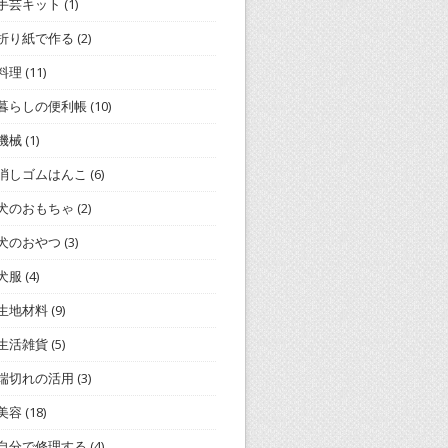
手芸キット
(1)
折り紙で作る
(2)
料理
(11)
暮らしの便利帳
(10)
機械
(1)
消しゴムはんこ
(6)
犬のおもちゃ
(2)
犬のおやつ
(3)
犬服
(4)
生地材料
(9)
生活雑貨
(5)
端切れの活用
(3)
美容
(18)
自分で修理する
(4)