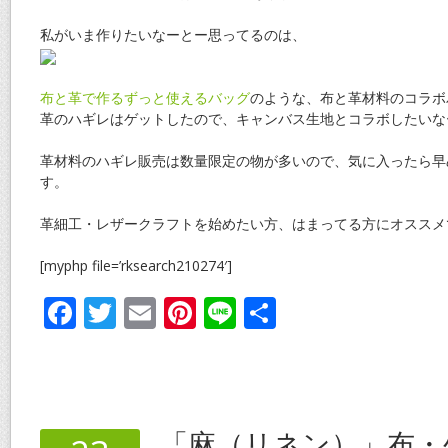
私がいま作りたいなーとー思ってるのは、
布と革で作るずっと使えるバッグ
のような、布と革材料のコラボ
革のハギレはゲットしたので、キャンバス生地とコラボしたいな
革材料のハギレ販売は数量限定の物が多いので、気に入ったら早
す。
革細工・レザークラフトを始めたい方、はまってる方にオススメ
[myphp file=’rksearch210274′]
F
T
E
Pi
Li
共
ac
w
m
nt
n
有
e
itt
ai
er
e
b
er
l
e
o
st
「麻（リネン）」布・