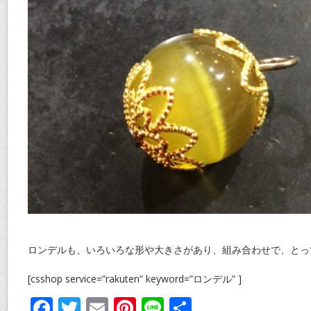
ロンデルも、いろいろな形や大きさがあり、組み合わせで、とっ
[csshop service=”rakuten” keyword=”ロンデル” ]
F
T
E
Pi
Li
共