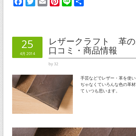
F
T
E
Pi
Li
共
ac
w
m
nt
n
有
e
itt
ai
er
e
b
er
l
e
o
st
レザークラフト 革
25
o
口コミ・商品情報
4月 2014
k
by
32
手芸などでレザー・革を使い
ぢゃなくていろんな色の革材
て いつも思います。