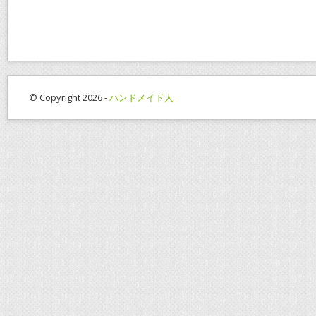
e
itt
ai
er
e
b
er
l
e
o
st
o
k
© Copyright 2026 -
ハンドメイド人