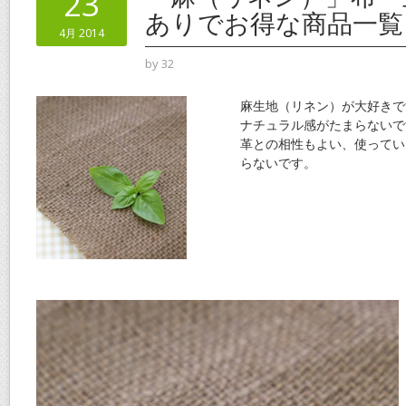
23
o
ありでお得な商品一覧
4月 2014
k
by
32
麻生地（リネン）が大好きで
ナチュラル感がたまらないで
革との相性もよい、使ってい
らないです。