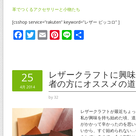
革でつくるアクセサリーと小物たち
[csshop service=”rakuten” keyword=”レザー ピッコロ” ]
F
T
E
Pi
Li
共
ac
w
m
nt
n
有
e
itt
ai
er
e
b
er
l
e
o
st
レザークラフトに興味
25
o
者の方にオススメの道
4月 2014
k
by
32
レザークラフトが最近ちょっ
私が興味を持ち始めた頃、道
がかかって辛かったのを思い
いから、すぐ始められない…