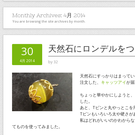
Monthly Archives:
4月 2014
You are browsing the site archives by month.
天然石にロンデルをつ
30
4月 2014
by
32
天然石にすっかりはまってい
注文した、
キャッツアイ
が届
ちょっと華やかにしようと、
した。
あと、Tピンと丸やっとこを
Tピンもいろいろ太や硬さが
私はどれがいいのかわからな
てものを使ってみました。