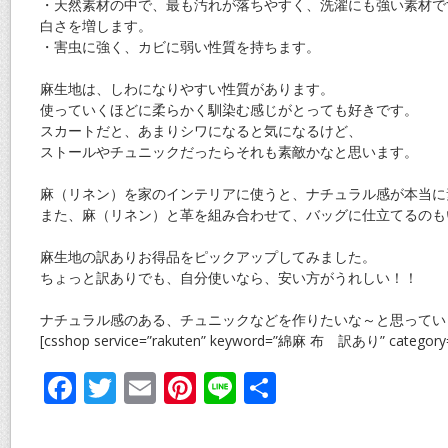
・天然素材の中で、最も汚れが落ちやすく、洗濯にも強い素材で
白さを増します。
・害虫に強く、カビに弱い性質を持ちます。
麻生地は、しわになりやすい性質があります。
使っていくほどに柔らかく馴染む感じがとっても好きです。
スカートだと、あまりシワになると気になるけど、
ストールやチュニックだったらそれも素敵かなと思います。
麻（リネン）を家のインテリアに使うと、ナチュラル感が本当に
また、麻（リネン）と革を組み合わせて、バッグに仕立てるのも
麻生地の訳ありお得品をピックアップしてみました。
ちょっと訳ありでも、自分使いなら、安い方がうれしい！！
ナチュラル感のある、チュニックなどを作りたいな～と思ってい
[csshop service=”rakuten” keyword=”綿麻 布 訳あり” category
F
T
E
Pi
Li
共
ac
w
m
nt
n
有