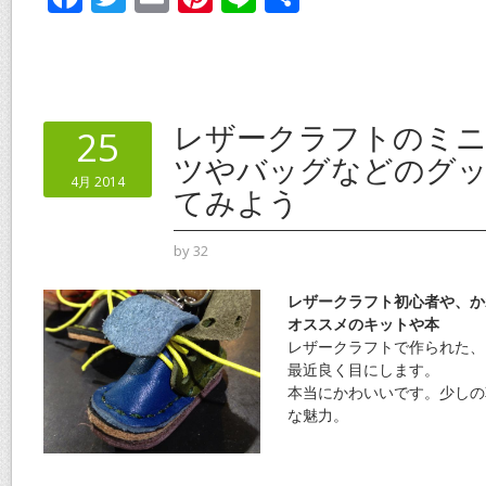
ac
w
m
nt
n
有
e
itt
ai
er
e
b
er
l
e
o
st
レザークラフトのミ
25
o
ツやバッグなどのグ
4月 2014
k
てみよう
by
32
レザークラフト初心者や、か
オススメのキットや本
レザークラフトで作られた、
最近良く目にします。
本当にかわいいです。少しの
な魅力。