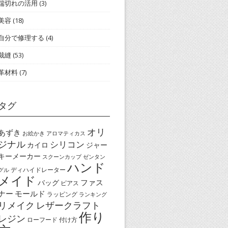
端切れの活用
(3)
美容
(18)
自分で修理する
(4)
裁縫
(53)
革材料
(7)
タグ
オリ
あずき
お絵かき
アロマティカス
ジナル
シリコン
カイロ
ジャー
キーメーカー
スクーンカップ
ゼンタン
ハンド
ディハイドレーター
グル
メイド
ファス
バッグ
ピアス
ナー
モールド
ラッピング
ランキング
リメイク
レザークラフト
作り
レジン
ローフード
付け方