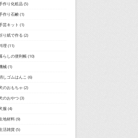
手作り化粧品
(5)
手作り石鹸
(1)
手芸キット
(1)
折り紙で作る
(2)
料理
(11)
暮らしの便利帳
(10)
機械
(1)
消しゴムはんこ
(6)
犬のおもちゃ
(2)
犬のおやつ
(3)
犬服
(4)
生地材料
(9)
生活雑貨
(5)