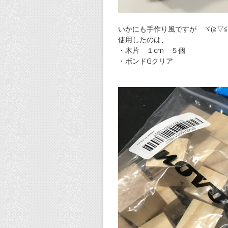
いかにも手作り風ですが ヾ(≧▽≦
使用したのは、
・木片 １cm ５個
・ボンドGクリア