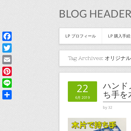
LP プロフィール
LP 購入手
Facebook
Twitter
Tag Archives:
オリジナル
Email
Pinterest
ハンド
22
Line
ち手を
6月 2019
共
by
32
有