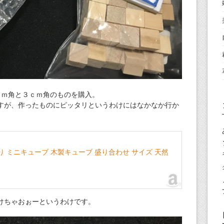
ｃｍ角と３ｃｍ角のものを購入。
すが、作ったものにピッタリというわけにはなかなか行か
約70個入り ミニキューブ 木製キューブ 盛り合わせ サイズ 天然
けちゃおぉーというわけです。