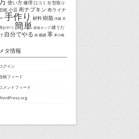
方
使い方
修理
口コミ
型取り
型
布ナプキン
小豆
布ライナ
型紙
手作り
樹脂
ー
材料
犬
洋裁
簡単
縫うだ
用おやつ
経血カップ
自分でやる
革
け
裁縫
袋
革小物
メタ情報
ログイン
投稿フィード
コメントフィード
WordPress.org