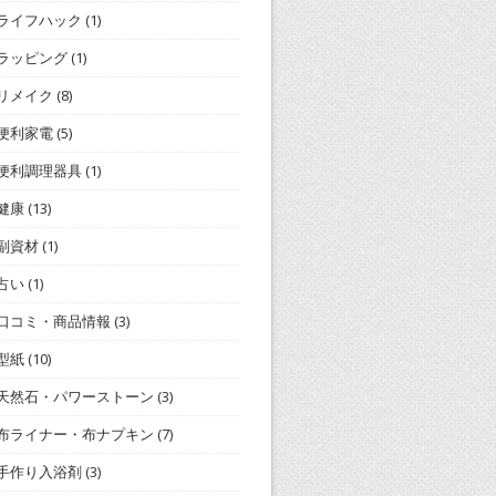
ライフハック
(1)
ラッピング
(1)
リメイク
(8)
便利家電
(5)
便利調理器具
(1)
健康
(13)
副資材
(1)
占い
(1)
口コミ・商品情報
(3)
型紙
(10)
天然石・パワーストーン
(3)
布ライナー・布ナプキン
(7)
手作り入浴剤
(3)