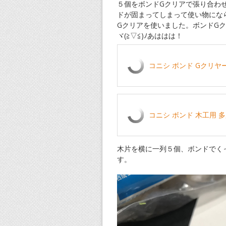
５個をボンドGクリアで張り合わ
ドが固まってしまって使い物にな
Gクリアを使いました。ボンドG
ヾ(≧▽≦)ﾉあははは！
コニシ ボンド Gクリヤー(箱
コニシ ボンド 木工用 多用途
木片を横に一列５個、ボンドでく
す。