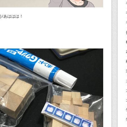
)ﾉあははは！