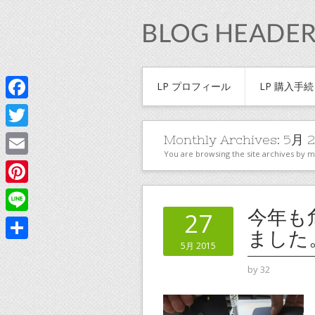
LP プロフィール
LP 購入手
Facebook
Twitter
Monthly Archives:
5月 2
You are browsing the site archives by 
Email
Pinterest
今年も
27
Line
ました
5月 2015
共
by
32
有