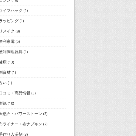
ミシン
(18)
ライフハック
(1)
ラッピング
(1)
リメイク
(8)
便利家電
(5)
便利調理器具
(1)
健康
(13)
副資材
(1)
占い
(1)
口コミ・商品情報
(3)
型紙
(10)
天然石・パワーストーン
(3)
布ライナー・布ナプキン
(7)
手作り入浴剤
(3)