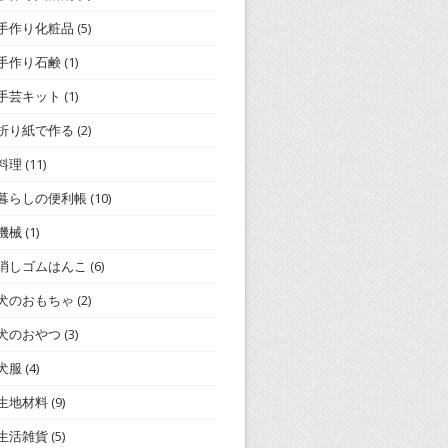
手作り化粧品
(5)
手作り石鹸
(1)
手芸キット
(1)
折り紙で作る
(2)
料理
(11)
暮らしの便利帳
(10)
機械
(1)
消しゴムはんこ
(6)
犬のおもちゃ
(2)
犬のおやつ
(3)
犬服
(4)
生地材料
(9)
生活雑貨
(5)