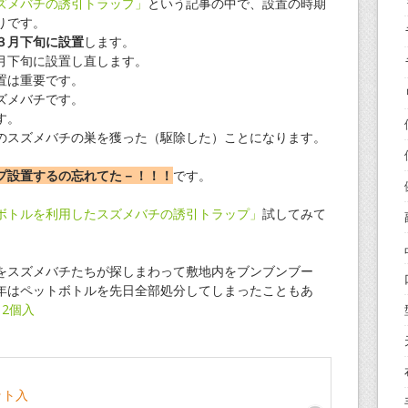
ズメバチの誘引トラップ」
という記事の中で、設置の時期
りです。
３月下旬に設置
します。
月下旬に設置し直します。
置は重要です。
ズメバチです。
す。
のスズメバチの巣を獲った（駆除した）ことになります。
プ設置するの忘れてた－！！！
です。
ボトルを利用したスズメバチの誘引トラップ」
試してみて
をスズメバチたちが探しまわって敷地内をブンブンブー
年はペットボトルを先日全部処分してしまったこともあ
 2個入
ット入