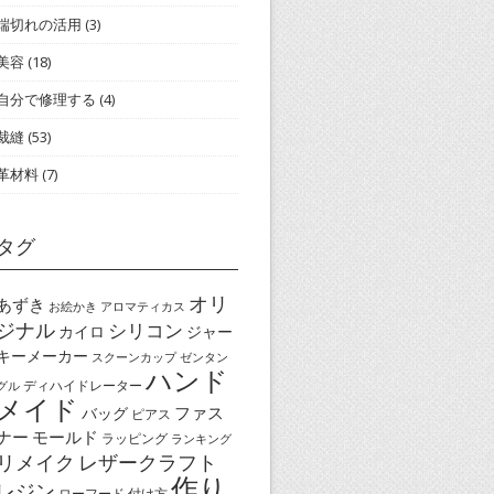
端切れの活用
(3)
美容
(18)
自分で修理する
(4)
裁縫
(53)
革材料
(7)
タグ
オリ
あずき
お絵かき
アロマティカス
ジナル
シリコン
カイロ
ジャー
キーメーカー
スクーンカップ
ゼンタン
ハンド
ディハイドレーター
グル
メイド
ファス
バッグ
ピアス
ナー
モールド
ラッピング
ランキング
リメイク
レザークラフト
作り
レジン
ローフード
付け方