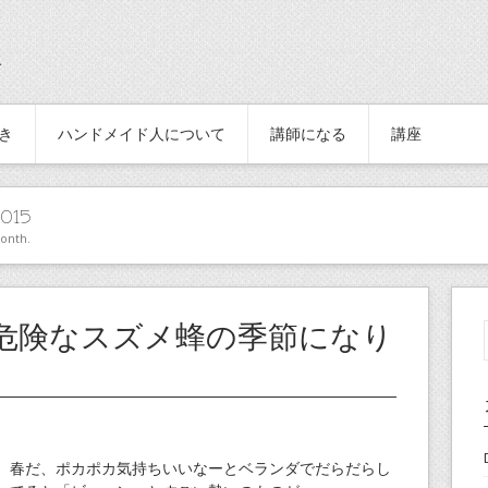
続き
ハンドメイド人について
講師になる
講座
015
month.
危険なスズメ蜂の季節になり
。
春だ、ポカポカ気持ちいいなーとベランダでだらだらし