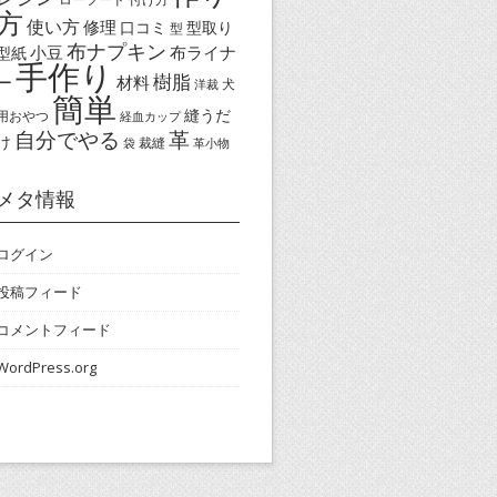
方
使い方
修理
口コミ
型取り
型
布ナプキン
小豆
布ライナ
型紙
手作り
樹脂
ー
材料
犬
洋裁
簡単
縫うだ
用おやつ
経血カップ
自分でやる
革
け
裁縫
袋
革小物
メタ情報
ログイン
投稿フィード
コメントフィード
WordPress.org