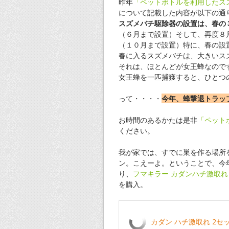
昨年
「ペットボトルを利用したス
について記載した内容が以下の通
スズメバチ駆除器の設置は、春の
（６月まで設置）そして、再度８
（１０月まで設置）特に、春の設
春に入るスズメバチは、大きいス
それは、ほとんどが女王蜂なので
女王蜂を一匹捕獲すると、ひとつ
って・・・・
今年、蜂撃退トラッ
お時間のあるかたは是非
「ペット
ください。
我が家では、すでに巣を作る場所
ン。こえーよ。ということで、今
り、
フマキラー カダンハチ激取れ
を購入。
カダン ハチ激取れ 2セ