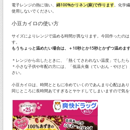
電子レンジの熱に強い、
綿100%かリネン(麻)で作ります
。化学
使用しないでください。
小豆カイロの使い方
サイズによりレンジで温める時間が異なります。今回作ったのは
す。
もうちょっと温めたい場合は、＋10秒とか15秒とかずつ温めま
＊レンジから出したときに、「熱くてさわれない温度」でしたら
＊小さな子供や年配の方には、「低温火傷（ていおん・やけど）
さい。
小豆カイロは、時間とともに冷めていくのであんまり心配はあり
同じところに長時間あてすぎるとヤケドしてしまいますので気を