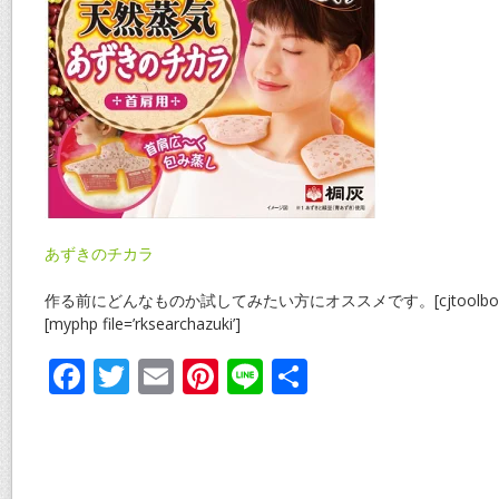
あずきのチカラ
作る前にどんなものか試してみたい方にオススメです。[cjtoolbox name=’
[myphp file=’rksearchazuki’]
F
T
E
Pi
Li
共
ac
w
m
nt
n
有
e
itt
ai
er
e
b
er
l
e