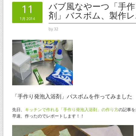
o
st
バブ風なやーつ「手作
11
o
剤」バスボム、製作レ
1月 2014
k
by
32
「手作り発泡入浴剤」バスボムを作ってみました
先日、
キッチンで作れる「手作り発泡入浴剤」の作り方
の記事を
早速、作ったのでレポートします！！