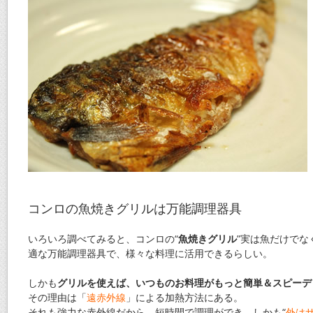
コンロの魚焼きグリルは万能調理器具
いろいろ調べてみると、コンロの“
魚焼きグリル
”実は魚だけでな
適な万能調理器具で、様々な料理に活用できるらしい。
しかも
グリルを使えば、いつものお料理がもっと簡単＆スピーデ
その理由は「
遠赤外線
」による加熱方法にある。
それも強力な赤外線だから、短時間で調理ができ、しかも“
外は