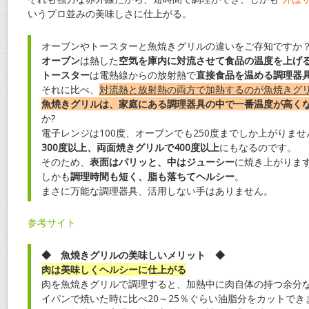
いうプロ並みの美味しさに仕上がる。
オーブンやトースターと魚焼きグリルの違いをご存知ですか
オーブン
は熱した
空気を庫内に対流させて食品の温度を上げ
トースター
は電熱線からの放射熱で
直接食品を温める調理器
それに比べ、
対流熱と放射熱の両方で加熱するのが魚焼きグ
魚焼きグリルは、家庭にある調理器具の中で一番温度が高く
か?
電子レンジは100度、オーブンでも250度までしか上がりませ
300度以上、両面焼きグリルで400度以上
にもなるのです。
そのため、
表面はパリッと、中はジューシー
に焼き上がりま
しかも
調理時間も短く、脂も落ちてヘルシー
。
まさに万能な調理器具、活用しない手はありません。
参考サイト
◆ 魚焼きグリルの美味しいメリット ◆
肉は美味しくヘルシーに仕上がる
肉を魚焼きグリルで調理すると、加熱中に肉自体の持つ余分
イパンで焼いた時に比べ20～25％ぐらい油脂分をカットでき