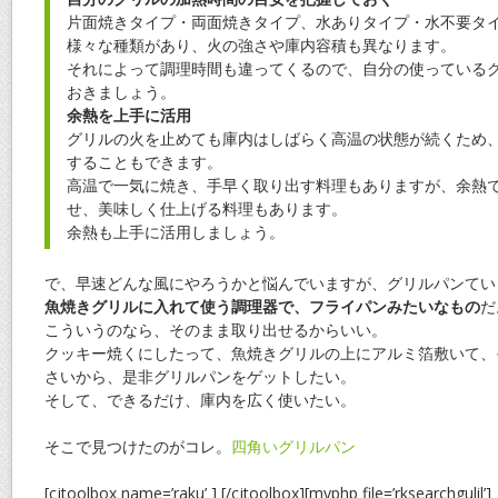
片面焼きタイプ・両面焼きタイプ、水ありタイプ・水不要タ
様々な種類があり、火の強さや庫内容積も異なります。
それによって調理時間も違ってくるので、自分の使っている
おきましょう。
余熱を上手に活用
グリルの火を止めても庫内はしばらく高温の状態が続くため
することもできます。
高温で一気に焼き、手早く取り出す料理もありますが、余熱
せ、美味しく仕上げる料理もあります。
余熱も上手に活用しましょう。
で、早速どんな風にやろうかと悩んでいますが、グリルパンてい
魚焼きグリルに入れて使う調理器で、フライパンみたいなもの
だ
こういうのなら、そのまま取り出せるからいい。
クッキー焼くにしたって、魚焼きグリルの上にアルミ箔敷いて、
さいから、是非グリルパンをゲットしたい。
そして、できるだけ、庫内を広く使いたい。
そこで見つけたのがコレ。
四角いグリルパン
[cjtoolbox name=’raku’ ] [/cjtoolbox][myphp file=’rksearchgulil’]