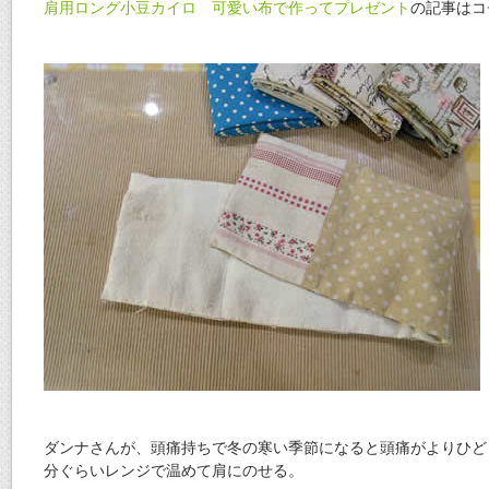
肩用ロング小豆カイロ 可愛い布で作ってプレゼント
の記事はコ
ダンナさんが、頭痛持ちで冬の寒い季節になると頭痛がよりひど
分ぐらいレンジで温めて肩にのせる。