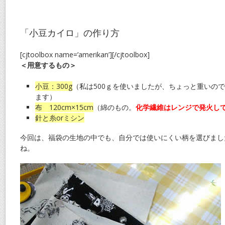
「小豆カイロ」の作り方
[cjtoolbox name=’amerikan’][/cjtoolbox]
＜用意するもの＞
小豆：300g
（私は500ｇを使いましたが、ちょっと重いので
ます）
布 120cm×15cm
（綿のもの。
化学繊維はレンジで発火し
針と糸orミシン
今回は、福袋の生地の中でも、自分では使いにくい柄を選びまし
ね。