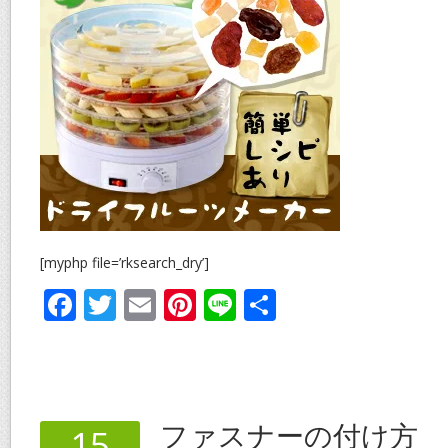
[myphp file=’rksearch_dry’]
F
T
E
Pi
Li
共
ac
w
m
nt
n
有
e
itt
ai
er
e
b
er
l
e
o
st
ファスナーの付け方
15