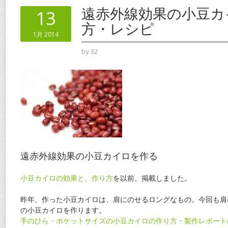
o
st
遠赤外線効果の小豆カ
13
o
方・レシピ
1月 2014
k
by
32
遠赤外線効果の小豆カイロを作る
小豆カイロの効果と、作り方
を以前、掲載しました。
昨年、作った小豆カイロは、肩にのせるロングなもの。今回も肩
の小豆カイロを作ります。
手のひら・ポケットサイズの小豆カイロの作り方・製作レポート