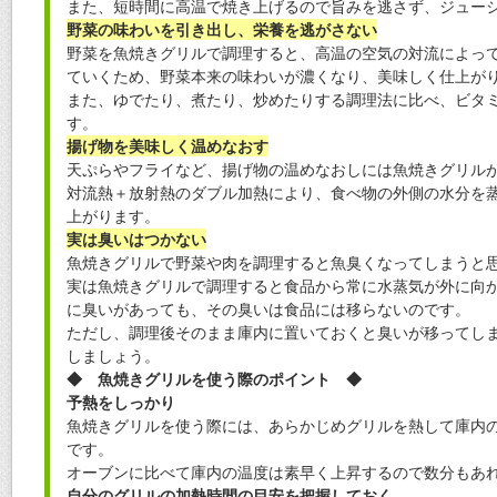
また、短時間に高温で焼き上げるので旨みを逃さず、ジュー
野菜の味わいを引き出し、栄養を逃がさない
野菜を魚焼きグリルで調理すると、高温の空気の対流によっ
ていくため、野菜本来の味わいが濃くなり、美味しく仕上が
また、ゆでたり、煮たり、炒めたりする調理法に比べ、ビタ
す。
揚げ物を美味しく温めなおす
天ぷらやフライなど、揚げ物の温めなおしには魚焼きグリル
対流熱＋放射熱のダブル加熱により、食べ物の外側の水分を
上がります。
実は臭いはつかない
魚焼きグリルで野菜や肉を調理すると魚臭くなってしまうと
実は魚焼きグリルで調理すると食品から常に水蒸気が外に向
に臭いがあっても、その臭いは食品には移らないのです。
ただし、調理後そのまま庫内に置いておくと臭いが移ってし
しましょう。
◆ 魚焼きグリルを使う際のポイント ◆
予熱をしっかり
魚焼きグリルを使う際には、あらかじめグリルを熱して庫内
です。
オーブンに比べて庫内の温度は素早く上昇するので数分もあ
自分のグリルの加熱時間の目安を把握しておく