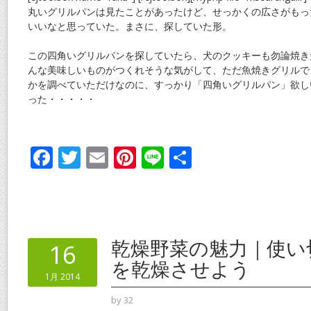
丸いグリルパンは見たことがあったけど、せっかくの広さがもっ
いいなと思っていた。まさに、探していた形。
この四角いグリルパンを探していたら、犬のクッキーも勿論焼き
んな美味しいものがつくれそうな気がして、ただ魚焼きグリルで
かを調べていただけなのに、すっかり「四角いグリルパン」欲し
った・・・・・
F
T
E
Pi
Li
共
ac
w
m
nt
n
有
e
itt
ai
er
e
b
er
l
e
o
st
乾燥野菜の魅力｜使い
16
o
を乾燥させよう
1月 2014
k
by
32