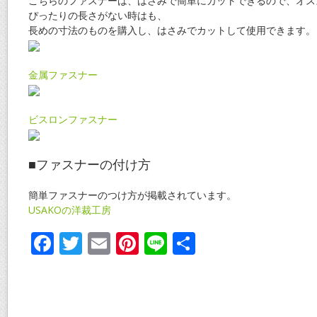
こちらのファスナーは、はさみで簡単にカットできるので、オス
ぴったりの長さがない時はも、
長めの寸法のものを購入し、はさみでカットして使用できます。
金属ファスナー
ビスロンファスナー
■ファスナーの付け方
簡単ファスナーのつけ方が掲載されています。
USAKOの洋裁工房
F
T
E
Pi
Li
共
ac
w
m
nt
n
有
e
itt
ai
er
e
b
er
l
e