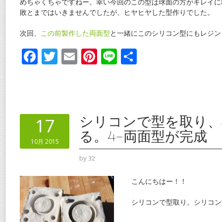
めちゃくちゃですねー。幸い今回のこの型は球面の方がキレイに
敗とまではいきませんでしたが、ヒヤヒヤした型作りでした。
次回、
この前製作した両面型
と一緒にこのシリコン型にもレジン
F
T
E
Pi
Li
共
ac
w
m
nt
n
有
e
itt
ai
er
e
b
er
l
e
o
st
シリコンで型を取り、
17
o
る。4-両面型が完成
10月 2015
k
by
32
こんにちはー！！
シリコンで型取り。シリコン