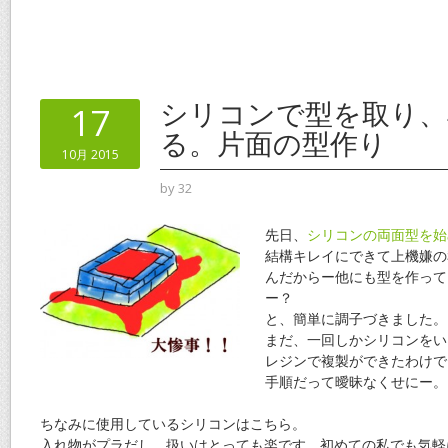
ac
w
m
nt
n
有
e
itt
ai
er
e
b
er
l
e
o
st
シリコンで型を取り、
17
o
る。片面の型作り
10月 2015
k
by
32
先日、
シリコンの両面型を始
結構キレイにできて上機嫌の
んだからー他にも型を作って
ー？
と、簡単に調子づきました。
まだ、一回しかシリコンをい
レジンで複製ができたわけで
手順だって曖昧なくせにー。
ちなみに使用しているシリコンはこちら。
入れ物がプラだし、扱いはとっても楽です。初めての私でも気軽