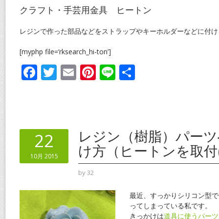
クラフト・手芸用金具 ヒートン
レジンで作った部品などをストラップやキーホルダーなどに付け
[myphp file=’rksearch_hi-ton’]
F
T
E
Pi
Li
共
ac
w
m
nt
n
有
e
itt
ai
er
e
b
er
l
e
o
st
レジン（樹脂）パーツ
22
o
け方（ヒートンを取付
10月 2015
k
by
32
最近、すっかりシリコン型で
ってしまっている私です。
きっかけは
道具に使うパーツ