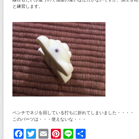
と練習します。
ペンチでネジを回している打ちに折れてしまいました・・・・
このパーツは・・・使えないな・・・
F
T
E
Pi
Li
共